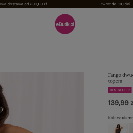
wa dostawa od 200,00 zł
Zwrot do 100 dni
Fango dwuc
topem
BESTSELLER
139,99 z
Kolory
:
ciem