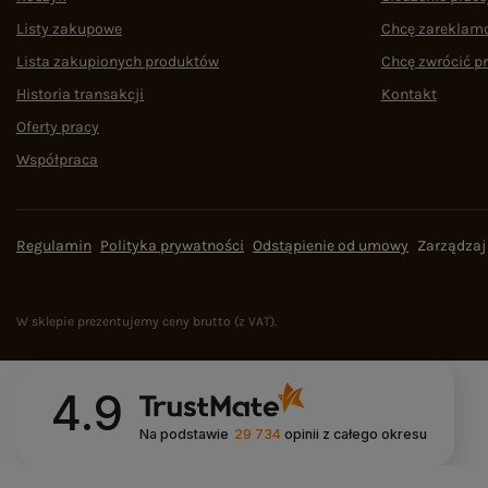
Listy zakupowe
Chcę zareklam
Lista zakupionych produktów
Chcę zwrócić p
Historia transakcji
Kontakt
Oferty pracy
Współpraca
Regulamin
Polityka prywatności
Odstąpienie od umowy
Zarządzaj
W sklepie prezentujemy ceny brutto (z VAT).
4.9
Na podstawie
29 734
opinii
z całego okresu