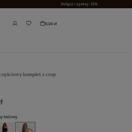
Dołącz i zyskaj -15%
0,00 zł
zęściowy komplet z crop
ł
ny beżowy