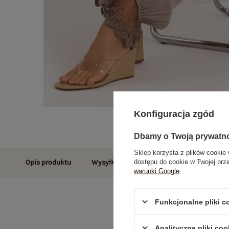
Konfiguracja zgód
Dbamy o Twoją prywatn
Sklep korzysta z plików cookie 
dostępu do cookie w Twojej prz
Opis produktu
Wysyłka i dostawa
Zwroty i reklamac
warunki Google
.
Funkcjonalne pliki 
Analityczne pliki coo