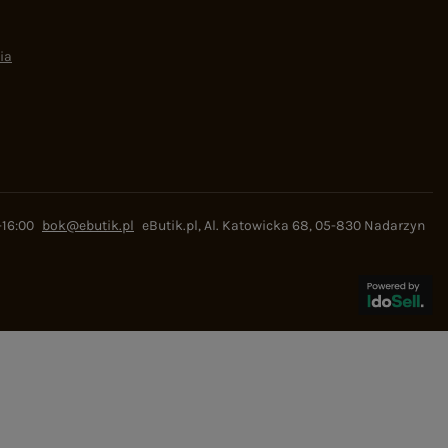
ia
-16:00
bok@ebutik.pl
eButik.pl
,
Al. Katowicka 68
,
05-830
Nadarzyn