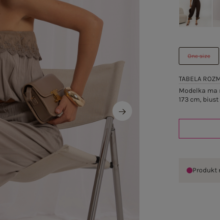
One size
TABELA ROZ
Modelka ma n
173 cm, biust
Produkt 