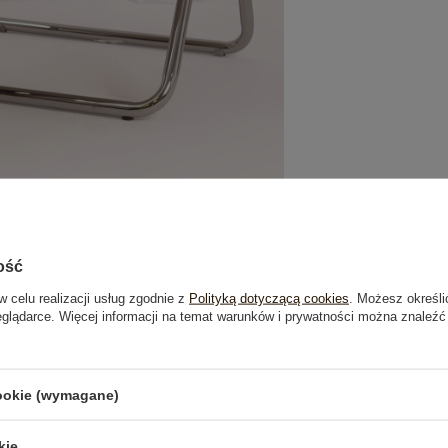
ość
w celu realizacji usług zgodnie z
Polityką dotyczącą cookies
. Możesz określi
eglądarce. Więcej informacji na temat warunków i prywatności można znaleźć
je
Opinie o produkcie
(0)
cookie (wymagane)
kie