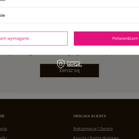
kie
dzam wymagane
Potwierdzam 
NEWSLETTER
sz się do naszego newslettera i otrzymaj 15% zniżki na pierwsze zamów
ZAPISZ SIĘ
CIE
OBSŁUGA KLIENTA
enia
Reklamacje | Zwroty
yłki
Koszty i formy dostawy