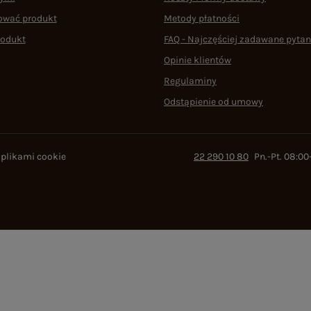
ować produkt
Metody płatności
rodukt
FAQ - Najczęściej zadawane pytan
Opinie klientów
Regulaminy
Odstąpienie od umowy
 plikami cookie
22 290 10 80
Pn.-Pt. 08:00