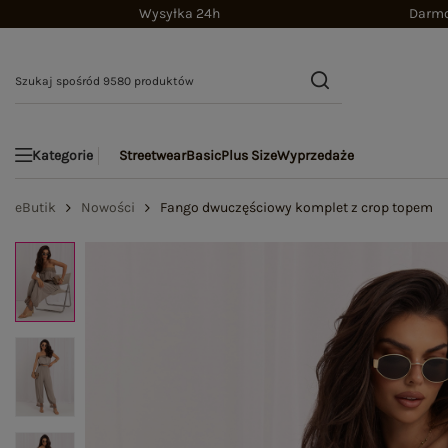
Wysyłka 24h
Darmo
Streetwear
Basic
Plus Size
Wyprzedaże
Kategorie
eButik
Nowości
Fango dwuczęściowy komplet z crop topem