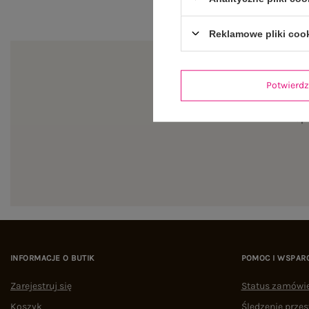
Reklamowe pliki coo
Potwier
Zapi
INFORMACJE O BUTIK
POMOC I WSPAR
Zarejestruj się
Status zamówi
Koszyk
Śledzenie przes