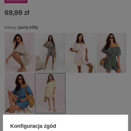
BESTSELLER
69,99 zł
Kolory
:
jasny żółty
Konfiguracja zgód
One size