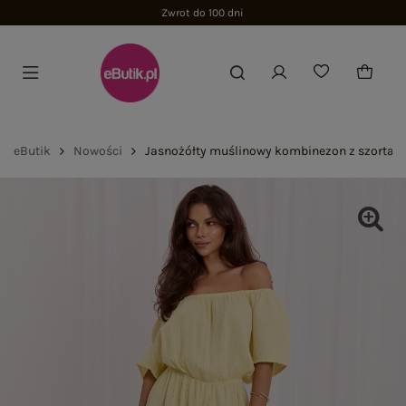
Zwrot do 100 dni
eButik
Nowości
Jasnożółty muślinowy kombinezon z szortam