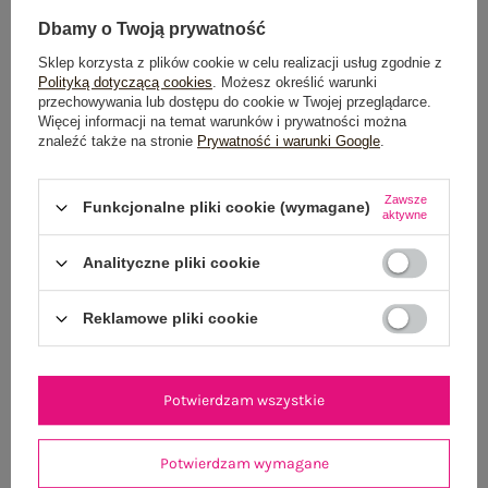
Dbamy o Twoją prywatność
TABELA ROZMIARÓW
Sklep korzysta z plików cookie w celu realizacji usług zgodnie z
Polityką dotyczącą cookies
. Możesz określić warunki
przechowywania lub dostępu do cookie w Twojej przeglądarce.
POWIADOM O DOSTĘPNOŚCI
Więcej informacji na temat warunków i prywatności można
znaleźć także na stronie
Prywatność i warunki Google
.
Zawsze
Produkt niedostępny
Funkcjonalne pliki cookie (wymagane)
aktywne
Analityczne pliki cookie
OPIS PRODUKTU
Reklamowe pliki cookie
GŁÓWNE PARAMETRY
Potwierdzam wszystkie
OPINIE O PRODUKCIE
(0)
WYSYŁKA I DOSTAWA
Potwierdzam wymagane