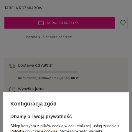
TABELA ROZMIARÓW
DODAJ DO KOSZYKA
Możesz kupić także poprzez:
Dostawa
od 7,99 zł
Do darmowej dostawy brakuje
200,00 zł
Wysyłka
jutro
100 dni na zwrot
Konfiguracja zgód
Dbamy o Twoją prywatność
Sklep korzysta z plików cookie w celu realizacji usług zgodnie z
OPIS PRODUKTU
Polityką dotyczącą cookies
. Możesz określić warunki