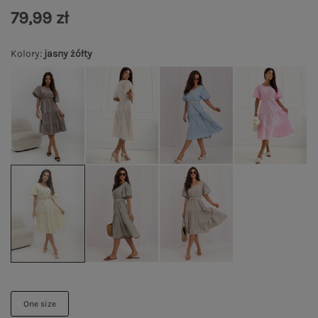
79,99 zł
Kolory
:
jasny żółty
One size