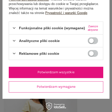
przechowywania lub dostępu do cookie w Twojej przeglądarce.
GŁÓWNE PARAMETRY
Więcej informacji na temat warunków i prywatności można
znaleźć także na stronie
Prywatność i warunki Google
.
OPINIE O PRODUKCIE
(0)
Zawsze
Funkcjonalne pliki cookie (wymagane)
aktywne
WYSYŁKA I DOSTAWA
Analityczne pliki cookie
ZWROTY I REKLAMACJE
Reklamowe pliki cookie
OSTATNIO OGLĄDANE
Zobacz wszystko
Potwierdzam wszystkie
Potwierdzam wymagane