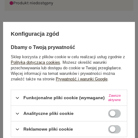
Produkt niedostępny
OPIS PRODUKTU
Konfiguracja zgód
GŁÓWNE PARAMETRY
Dbamy o Twoją prywatność
Sklep korzysta z plików cookie w celu realizacji usług zgodnie z
OPINIE O PRODUKCIE
(0)
Polityką dotyczącą cookies
. Możesz określić warunki
przechowywania lub dostępu do cookie w Twojej przeglądarce.
Więcej informacji na temat warunków i prywatności można
WYSYŁKA I DOSTAWA
znaleźć także na stronie
Prywatność i warunki Google
.
ZWROTY I REKLAMACJE
Zawsze
Funkcjonalne pliki cookie (wymagane)
aktywne
PRODUKTY ZE STYLIZACJI
Analityczne pliki cookie
Reklamowe pliki cookie