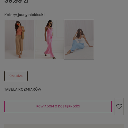
39,99 zł
Kolory
:
jasny niebieski
One size
TABELA ROZMIARÓW
POWIADOM O DOSTĘPNOŚCI