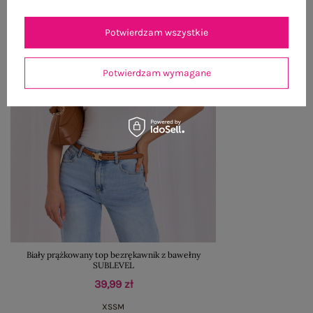
Potwierdzam wszystkie
Potwierdzam wymagane
Biały prążkowany top bezrękawnik z bawełny
SUBLEVEL
39,99 zł
XS
S
M