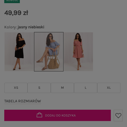
Nowość
49,99 zł
Kolory
:
jasny niebieski
XS
S
M
L
XL
TABELA ROZMIARÓW
DODAJ DO KOSZYKA