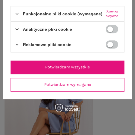
WYSYŁKA I DOSTAWA
Zawsze
Funkcjonalne pliki cookie (wymagane)
ZWROTY I REKLAMACJE
aktywne
Analityczne pliki cookie
OSTATNIO OGLĄDANE
Reklamowe pliki cookie
Zobacz wszystko
Potwierdzam wszystkie
Potwierdzam wymagane