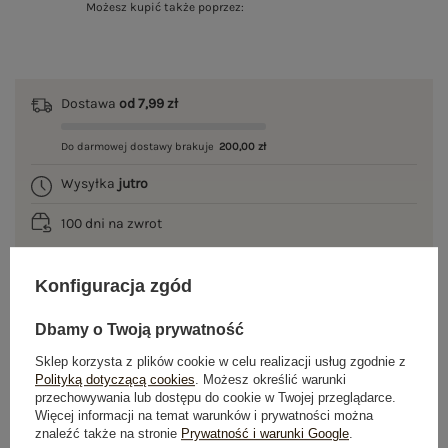
Możesz kupić także poprzez:
Dostawa
od 7,99 zł
Do darmowej dostawy brakuje
200,00 zł
Wysyłka
jutro
100 dni na zwrot
Konfiguracja zgód
OPIS PRODUKTU
Dbamy o Twoją prywatność
GŁÓWNE PARAMETRY
Sklep korzysta z plików cookie w celu realizacji usług zgodnie z
Polityką dotyczącą cookies
. Możesz określić warunki
przechowywania lub dostępu do cookie w Twojej przeglądarce.
OPINIE O PRODUKCIE
(0)
Więcej informacji na temat warunków i prywatności można
znaleźć także na stronie
Prywatność i warunki Google
.