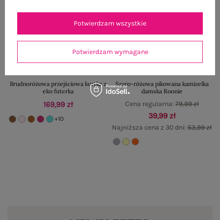
Potwierdzam wszystkie
Potwierdzam wymagane
Brudnoróżowa przejściowa kurtka z
Szaro-różowa pikowana kamizelka
eko futerka
damska Roonie
169,99 zł
Cena regularna:
79,99 zł
39,99 zł
+10
Najniższa cena z 30 dni:
63,99 zł