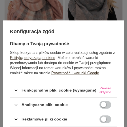
Konfiguracja zgód
Dbamy o Twoją prywatność
Jasnoróżowo-szary gruby szal z
Szaro-jasnoróżowy ciepły szal z
Sklep korzysta z plików cookie w celu realizacji usług zgodnie z
frędzlami
wełną
Polityką dotyczącą cookies
. Możesz określić warunki
34,99 zł
Cena regularna:
49,99 zł
przechowywania lub dostępu do cookie w Twojej przeglądarce.
24,99 zł
Najniższa cena z 30 dni:
39,99 zł
Więcej informacji na temat warunków i prywatności można
znaleźć także na stronie
Prywatność i warunki Google
.
Najniższa cena z 30 dni:
29,99 zł
+1
+4
Zawsze
Funkcjonalne pliki cookie (wymagane)
aktywne
-50%
Analityczne pliki cookie
Reklamowe pliki cookie