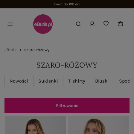
Zwrot do 100 dni
eButik
szaro-różowy
SZARO-RÓŻOWY
Nowości
Sukienki
T-shirty
Bluzki
Spodn
Filtrowanie