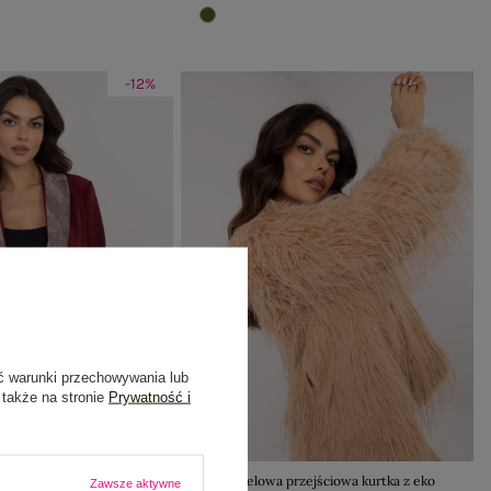
-12%
ć warunki przechowywania lub
 także na stronie
Prywatność i
 damska marynarka z
Camelowa przejściowa kurtka z eko
Zawsze aktywne