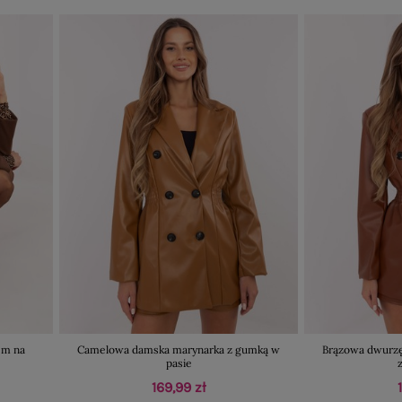
em na
Camelowa damska marynarka z gumką w
Brązowa dwurz
pasie
169,99 zł