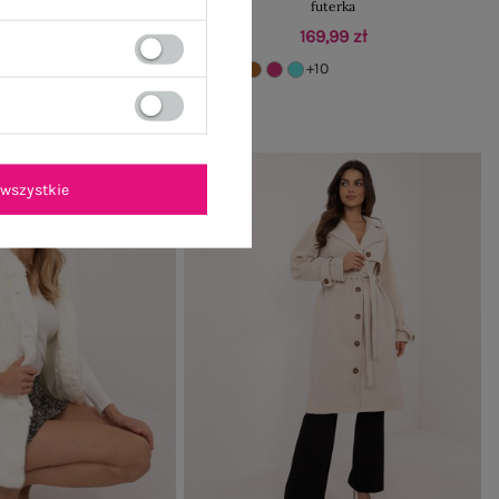
bnymi klapami
futerka
149,99 zł
169,99 zł
na z 30 dni:
169,99 zł
+10
-15%
wszystkie