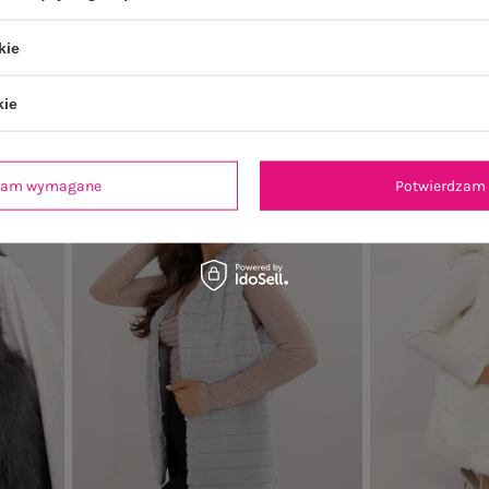
aplikacjami
ozdo
149,99 zł
kie
Najniższa cena z 30 dni:
169,99 zł
Najniższa ce
kie
-19%
dzam wymagane
Potwierdzam 