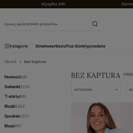
Wysyłka 24h
Darmo
Streetwear
Basic
Plus Size
Wyprzedaże
Kategorie
eButik
bez kaptura
BEZ KAPTURA
(
769
Nowości
605
Sukienki
1253
KATEGORIA
K
T-shirty
845
Bluzki
1267
Spodnie
1357
Bluzy
847