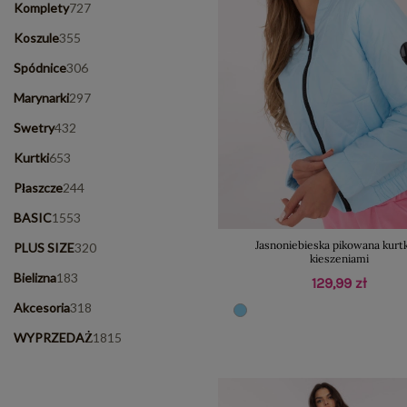
Komplety
727
Koszule
355
Spódnice
306
Marynarki
297
Swetry
432
Kurtki
653
Płaszcze
244
BASIC
1553
Jasnoniebieska pikowana kurt
PLUS SIZE
320
kieszeniami
Bielizna
183
129,99 zł
Akcesoria
318
WYPRZEDAŻ
1815