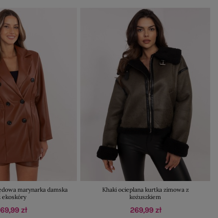
ędowa marynarka damska
Khaki ocieplana kurtka zimowa z
z ekoskóry
kożuszkiem
169,99 zł
269,99 zł