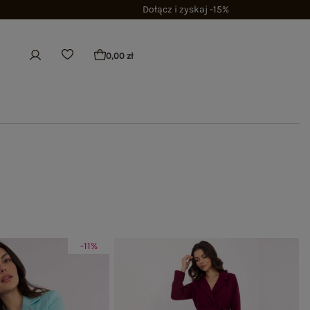
Dołącz i zyskaj -15%
0,00 zł
-11%