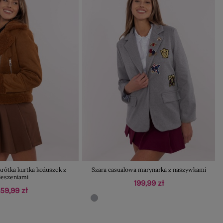
rótka kurtka kożuszek z
Szara casualowa marynarka z naszywkami
ieszeniami
199,99 zł
159,99 zł