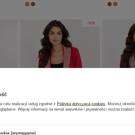
-12%
ość
w celu realizacji usług zgodnie z
Polityką dotyczącą cookies
. Możesz określi
eglądarce. Więcej informacji na temat warunków i prywatności można znaleźć
u teddy
Czerwona elegancka marynarka z
Burgundowa
cookie (wymagane)