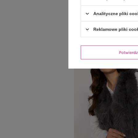
199,99 zł
Analityczne pliki coo
Reklamowe pliki coo
Potwier