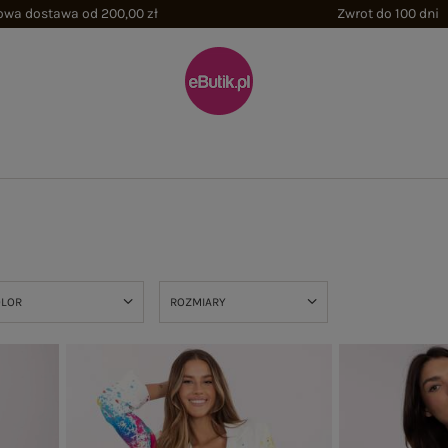
wa dostawa od 200,00 zł
Zwrot do 100 dni
)
OLOR
ROZMIARY