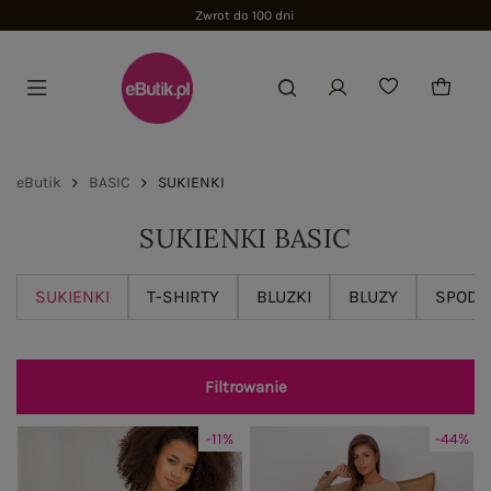
Dołącz i zyskaj -15%
eButik
BASIC
SUKIENKI
SUKIENKI BASIC
SUKIENKI
T-SHIRTY
BLUZKI
BLUZY
SPODN
Filtrowanie
-11%
-44%