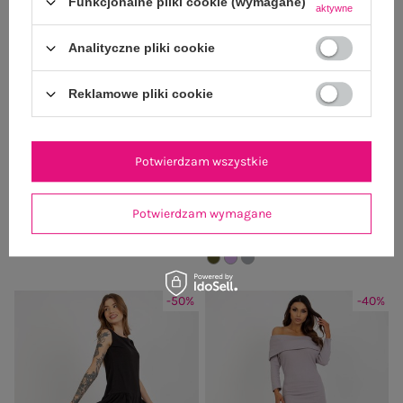
Funkcjonalne pliki cookie (wymagane)
aktywne
Analityczne pliki cookie
Reklamowe pliki cookie
Ciemnobeżowa dresowa sukienka
Khaki rozkloszowana mini sukienka
Potwierdzam wszystkie
basic z dekoltem V Salerno
basic z rękawem 3/4
79,99 zł
Cena regularna:
79,99 zł
39,99 zł
Potwierdzam wymagane
+2
Najniższa cena z 30 dni:
27,99 zł
-50%
-40%