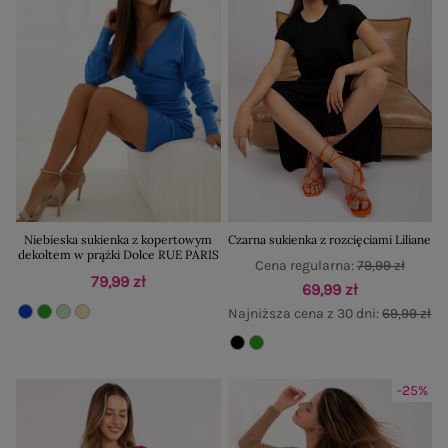
Niebieska sukienka z kopertowym
Czarna sukienka z rozcięciami Liliane
dekoltem w prążki Dolce RUE PARIS
Cena regularna:
79,99 zł
79,99 zł
69,99 zł
Najniższa cena z 30 dni:
69,99 zł
-25%