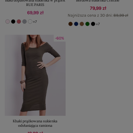
Biała dopasowana sukienka w prążek
Bordowa sukienka Cristine
RUE PARIS
79,99 zł
69,99 zł
Najniższa cena z 30 dni:
89,99 zł
+7
+7
-60%
Khaki prążkowana sukienka
odsłaniająca ramiona