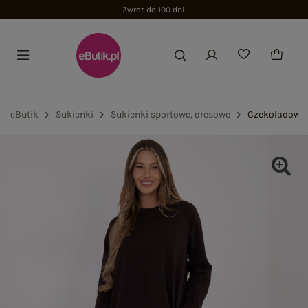
Zwrot do 100 dni
eButik
Sukienki
Sukienki sportowe, dresowe
Czekoladowa 