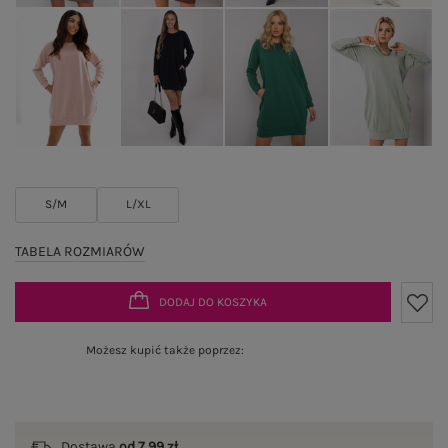
S/M
L/XL
TABELA ROZMIARÓW
DODAJ DO KOSZYKA
Możesz kupić także poprzez:
Dostawa
od 7,99 zł