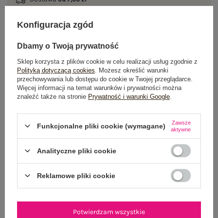
Do darmowej dostawy brakuje
200,00 zł
Konfiguracja zgód
Zamów w ciągu
05:27:34 sek.
,
Dbamy o Twoją prywatność
a wyślemy
jeszcze dzisiaj!
Sklep korzysta z plików cookie w celu realizacji usług zgodnie z
100 dni na zwrot
Polityką dotyczącą cookies
. Możesz określić warunki
przechowywania lub dostępu do cookie w Twojej przeglądarce.
Więcej informacji na temat warunków i prywatności można
znaleźć także na stronie
Prywatność i warunki Google
.
OPIS PRODUKTU
Zawsze
Funkcjonalne pliki cookie (wymagane)
aktywne
GŁÓWNE PARAMETRY
Analityczne pliki cookie
OPINIE O PRODUKCIE
(57)
Reklamowe pliki cookie
WYSYŁKA I DOSTAWA
ZWROTY I REKLAMACJE
Potwierdzam wszystkie