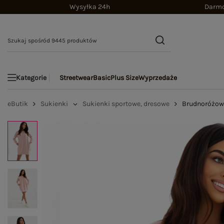
Wysyłka 24h
Darmo
Streetwear
Basic
Plus Size
Wyprzedaże
Kategorie
eButik
Sukienki
Sukienki sportowe, dresowe
Brudnoróżowa