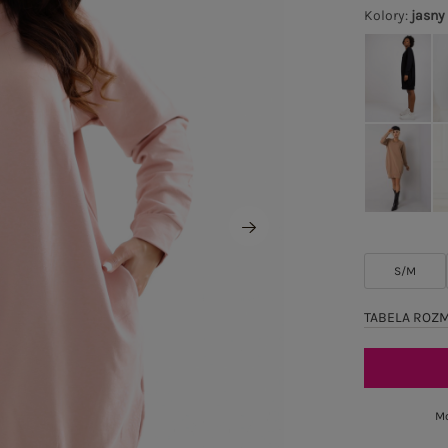
Kolory
:
jasny
S/M
TABELA ROZ
Mo