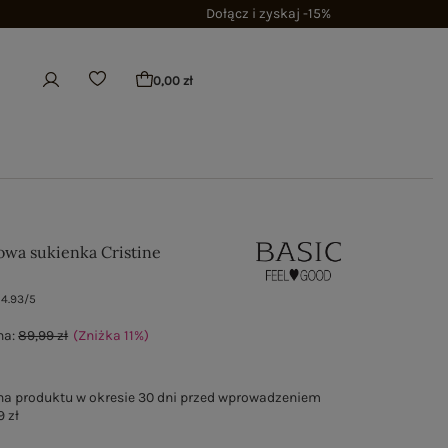
Dołącz i zyskaj -15%
0,00 zł
wa sukienka Cristine
4.93/5
na:
89,99 zł
(Zniżka
11
%
)
na produktu w okresie 30 dni przed wprowadzeniem
9 zł