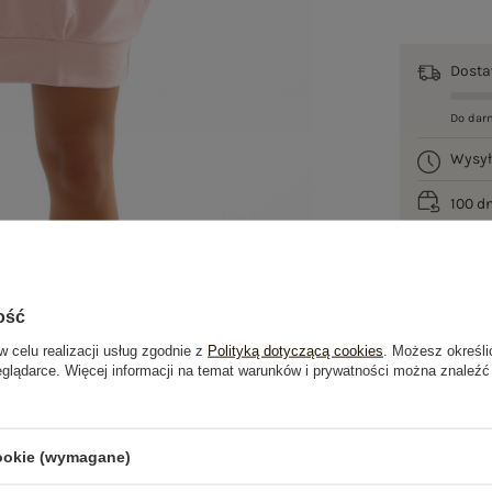
Dost
Do dar
Wysy
100 d
ość
w celu realizacji usług zgodnie z
Polityką dotyczącą cookies
. Możesz określi
eglądarce. Więcej informacji na temat warunków i prywatności można znaleźć
je
Opinie o produkcie
(57)
cookie (wymagane)