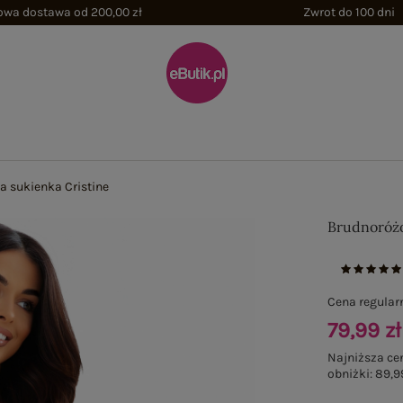
wa dostawa od 200,00 zł
Zwrot do 100 dni
 sukienka Cristine
Brudnoróżo
Cena regular
79,99 zł
Najniższa ce
obniżki:
89,9