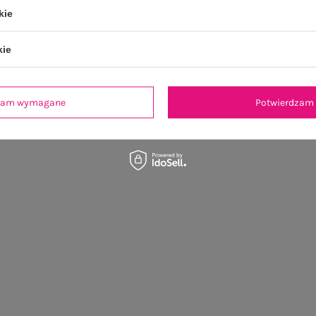
OSTATNIO OGLĄDANE
kie
kie
dzam wymagane
Potwierdzam 