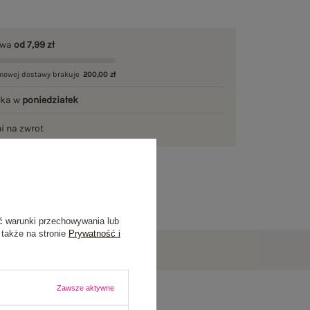
awa
od 7,99 zł
mowej dostawy brakuje
200,00 zł
łka w
poniedziałek
ni na zwrot
ć warunki przechowywania lub
 także na stronie
Prywatność i
Zawsze aktywne