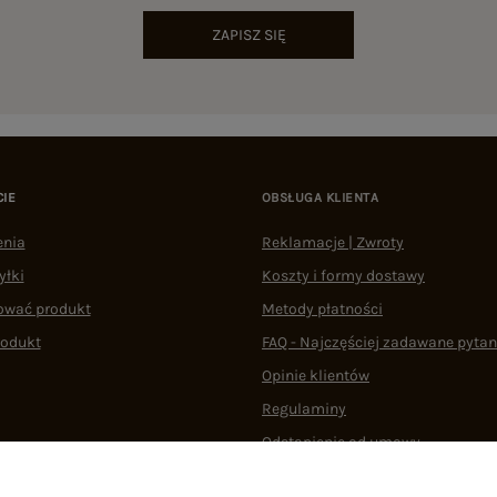
ZAPISZ SIĘ
CIE
OBSŁUGA KLIENTA
enia
Reklamacje | Zwroty
yłki
Koszty i formy dostawy
ować produkt
Metody płatności
rodukt
FAQ - Najczęściej zadawane pytan
Opinie klientów
Regulaminy
Odstąpienie od umowy