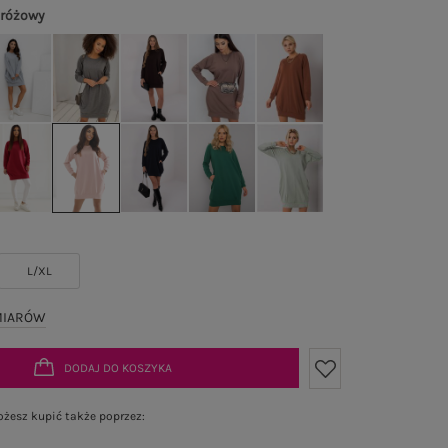
 różowy
L/XL
MIARÓW
DODAJ DO KOSZYKA
żesz kupić także poprzez: