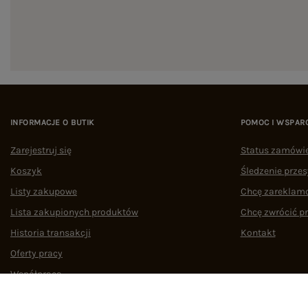
INFORMACJE O BUTIK
POMOC I WSPAR
Zarejestruj się
Status zamówi
Koszyk
Śledzenie przes
Listy zakupowe
Chcę zareklam
Lista zakupionych produktów
Chcę zwrócić p
Historia transakcji
Kontakt
Oferty pracy
Współpraca