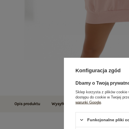
Konfiguracja zgód
Dbamy o Twoją prywatn
Sklep korzysta z plików cookie 
dostępu do cookie w Twojej prz
warunki Google
.
Opis produktu
Wysyłka i dostawa
Zwroty i reklamac
Funkcjonalne pliki 