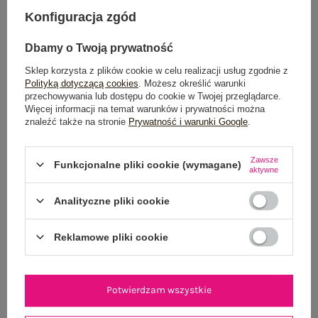
Dostawa
od 7,99 zł
Konfiguracja zgód
Do darmowej dostawy brakuje
200,00 zł
Dbamy o Twoją prywatność
Wysyłka
jutro
Sklep korzysta z plików cookie w celu realizacji usług zgodnie z
Polityką dotyczącą cookies
. Możesz określić warunki
100 dni na zwrot
przechowywania lub dostępu do cookie w Twojej przeglądarce.
Więcej informacji na temat warunków i prywatności można
znaleźć także na stronie
Prywatność i warunki Google
.
OPIS PRODUKTU
Zawsze
Funkcjonalne pliki cookie (wymagane)
aktywne
GŁÓWNE PARAMETRY
Analityczne pliki cookie
OPINIE O PRODUKCIE
(64)
Reklamowe pliki cookie
WYSYŁKA I DOSTAWA
Potwierdzam wszystkie
ZWROTY I REKLAMACJE