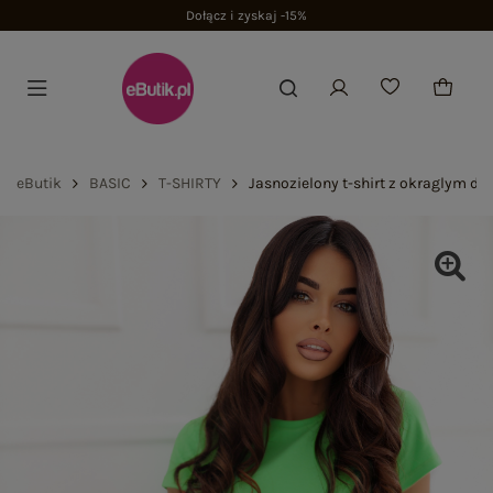
Dołącz i zyskaj -15%
eButik
BASIC
T-SHIRTY
Jasnozielony t-shirt z okraglym d