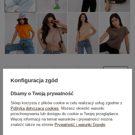
XS
S
M
L
XL
Konfiguracja zgód
TABELA ROZMIARÓW
Dbamy o Twoją prywatność
DODAJ DO KOSZYKA
Sklep korzysta z plików cookie w celu realizacji usług zgodnie z
Polityką dotyczącą cookies
. Możesz określić warunki
przechowywania lub dostępu do cookie w Twojej przeglądarce.
Możesz kupić także poprzez:
Więcej informacji na temat warunków i prywatności można
znaleźć także na stronie
Prywatność i warunki Google
.