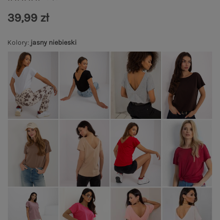
39,99 zł
Kolory
:
jasny niebieski