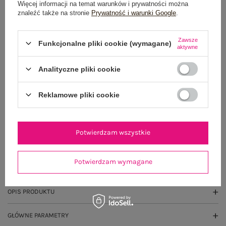
Więcej informacji na temat warunków i prywatności można
DODAJ DO KOSZYKA
znaleźć także na stronie
Prywatność i warunki Google
.
Możesz kupić także poprzez:
Zawsze
Funkcjonalne pliki cookie (wymagane)
aktywne
Analityczne pliki cookie
Dostawa
od 7,99 zł
Reklamowe pliki cookie
Do darmowej dostawy brakuje
200,00 zł
Wysyłka
jutro
Potwierdzam wszystkie
100 dni na zwrot
Potwierdzam wymagane
OPIS PRODUKTU
GŁÓWNE PARAMETRY