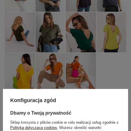
Konfiguracja zgód
S
M
L
XL
Dbamy o Twoją prywatność
Sklep korzysta z plików cookie w celu realizacji usług zgodnie z
TABELA ROZMIARÓW
Polityką dotyczącą cookies
. Możesz określić warunki