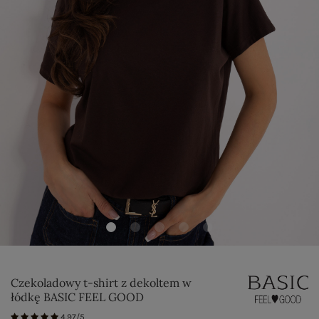
Czekoladowy t-shirt z dekoltem w
łódkę BASIC FEEL GOOD
4.97/5