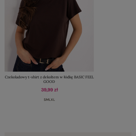
Czekoladowy t-shirt z dekoltem w łódkę BASIC FEEL
GOOD
39,99 zł
S
M
L
XL