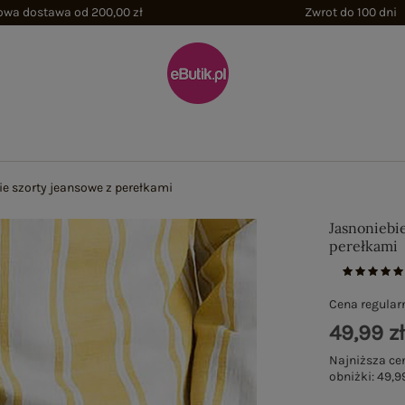
wa dostawa od 200,00 zł
Zwrot do 100 dni
ie szorty jeansowe z perełkami
Jasnoniebie
perełkami
Cena regular
49,99 z
Najniższa ce
obniżki:
49,99