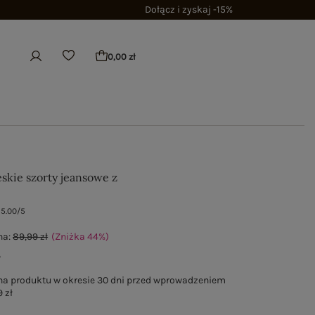
Dołącz i zyskaj -15%
0,00 zł
skie szorty jeansowe z
5.00/5
na:
89,99 zł
(Zniżka
44
%
)
ł
na produktu w okresie 30 dni przed wprowadzeniem
 zł