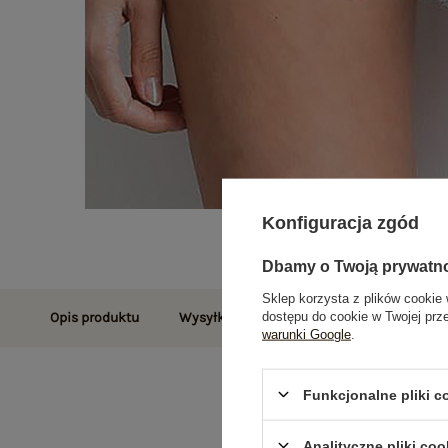
Konfiguracja zgód
Dbamy o Twoją prywatn
Sklep korzysta z plików cookie 
dostępu do cookie w Twojej prz
Opis produktu
Wysyłka i dostawa
Zwroty i reklamac
warunki Google
.
Funkcjonalne pliki 
Analityczne pliki coo