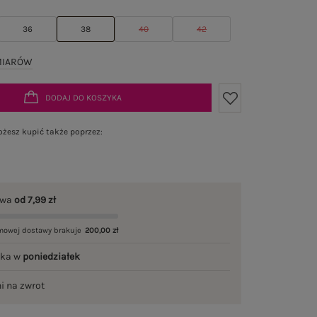
36
38
40
42
MIARÓW
DODAJ DO KOSZYKA
żesz kupić także poprzez:
awa
od 7,99 zł
mowej dostawy brakuje
200,00 zł
łka w
poniedziałek
ni na zwrot