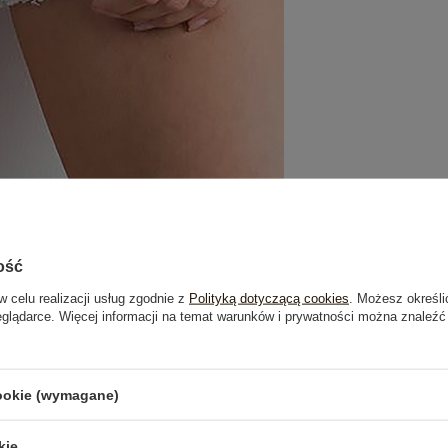
ość
w celu realizacji usług zgodnie z
Polityką dotyczącą cookies
. Możesz określi
eglądarce. Więcej informacji na temat warunków i prywatności można znaleźć
je
Opinie o produkcie
(1)
cookie (wymagane)
OSTATNIO OGLĄDANE
kie