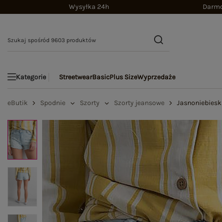
Wysyłka 24h
Darmo
Streetwear
Basic
Plus Size
Wyprzedaże
Kategorie
eButik
Spodnie
Szorty
Szorty jeansowe
Jasnoniebiesk