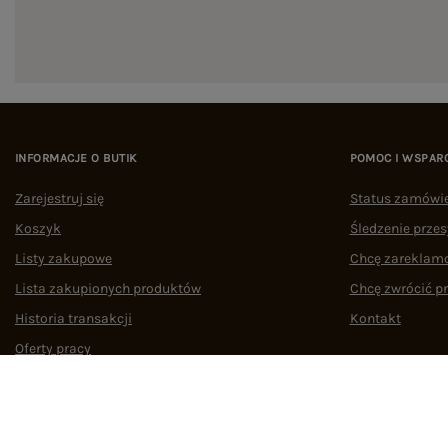
INFORMACJE O BUTIK
POMOC I WSPAR
Zarejestruj się
Status zamówi
Koszyk
Śledzenie przes
Listy zakupowe
Chcę zareklam
Lista zakupionych produktów
Chcę zwrócić p
Historia transakcji
Kontakt
Oferty pracy
Współpraca