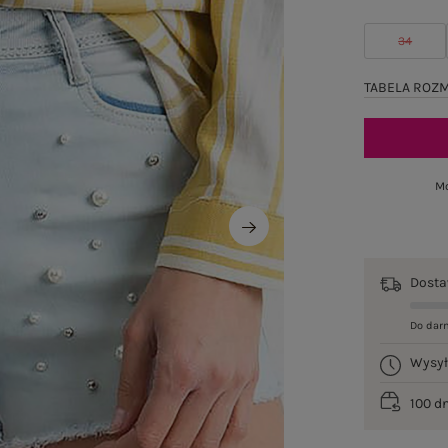
34
TABELA ROZ
Mo
Dost
Do dar
Wysy
100 d