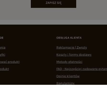
ZAPISZ SIĘ
CIE
OBSŁUGA KLIENTA
enia
Reklamacje | Zwroty
yłki
Koszty i formy dostawy
ować produkt
Metody płatności
rodukt
FAQ - Najczęściej zadawane pytan
Opinie klientów
Regulaminy
Odstąpienie od umowy