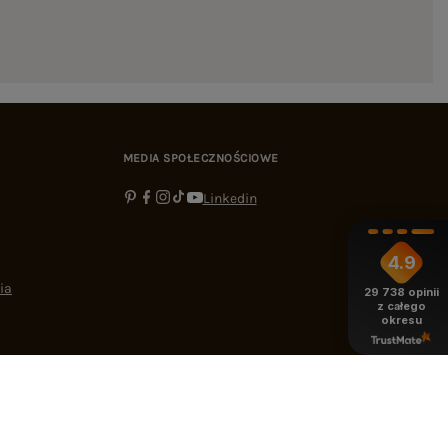
MEDIA SPOŁECZNOŚCIOWE
Linkedin
4.9
ia
29 738
opinii
z całego
okresu