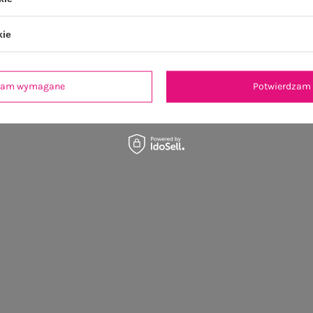
kie
dzam wymagane
Potwierdzam 