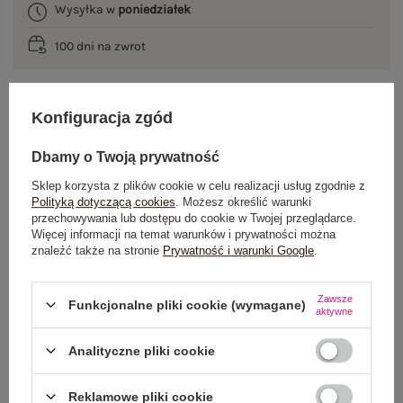
Wysyłka w
poniedziałek
100 dni na zwrot
Konfiguracja zgód
OPIS PRODUKTU
Dbamy o Twoją prywatność
GŁÓWNE PARAMETRY
Sklep korzysta z plików cookie w celu realizacji usług zgodnie z
Polityką dotyczącą cookies
. Możesz określić warunki
OPINIE O PRODUKCIE
(1)
przechowywania lub dostępu do cookie w Twojej przeglądarce.
Więcej informacji na temat warunków i prywatności można
znaleźć także na stronie
Prywatność i warunki Google
.
WYSYŁKA I DOSTAWA
ZWROTY I REKLAMACJE
Zawsze
Funkcjonalne pliki cookie (wymagane)
aktywne
Analityczne pliki cookie
OSTATNIO OGLĄDANE
Zobacz wszystko
Reklamowe pliki cookie