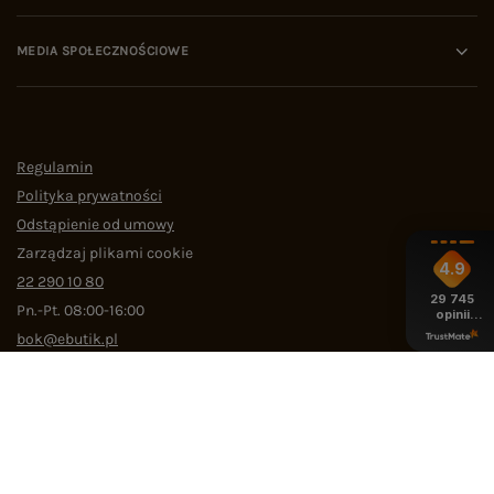
MEDIA SPOŁECZNOŚCIOWE
Regulamin
Polityka prywatności
Odstąpienie od umowy
Zarządzaj plikami cookie
4.9
22 290 10 80
29 745
Pn.-Pt. 08:00-16:00
opinii
z całego
bok@ebutik.pl
okresu
eButik.pl
,
Al. Katowicka 68
,
05-830
Nadarzyn
W sklepie prezentujemy ceny brutto (z VAT).