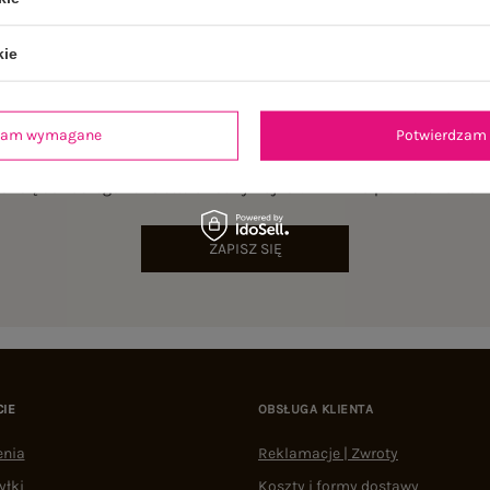
kie
dzam wymagane
Potwierdzam 
NEWSLETTER
sz się do naszego newslettera i otrzymaj 15% zniżki na pierwsze zamów
ZAPISZ SIĘ
CIE
OBSŁUGA KLIENTA
enia
Reklamacje | Zwroty
yłki
Koszty i formy dostawy