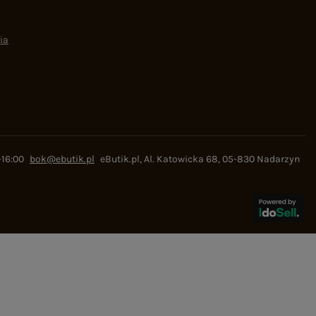
ia
-16:00
bok@ebutik.pl
eButik.pl
,
Al. Katowicka 68
,
05-830
Nadarzyn