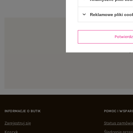
Reklamowe pliki coo
Potwier
Zapi
INFORMACJE O BUTIK
POMOC I WSPAR
Zarejestruj się
Status zamówi
Koszyk
Śledzenie przes