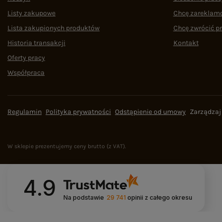
Listy zakupowe
Chcę zareklam
Lista zakupionych produktów
Chcę zwrócić p
Historia transakcji
Kontakt
Oferty pracy
Współpraca
Regulamin
Polityka prywatności
Odstąpienie od umowy
Zarządzaj
W sklepie prezentujemy ceny brutto (z VAT).
4.9
Na podstawie
29 741
opinii
z całego okresu