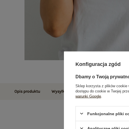
Konfiguracja zgód
Dbamy o Twoją prywatn
Sklep korzysta z plików cookie 
dostępu do cookie w Twojej prz
Opis produktu
Wysyłka i dostawa
Zwroty i reklamac
warunki Google
.
Funkcjonalne pliki 
Analityczne pliki coo