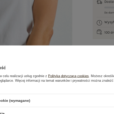
Dost
Do dar
Wysy
100 d
ość
w celu realizacji usług zgodnie z
Polityką dotyczącą cookies
. Możesz określi
eglądarce. Więcej informacji na temat warunków i prywatności można znaleźć
je
Opinie o produkcie
(4)
cookie (wymagane)
kie