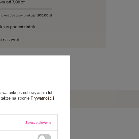
awa
od 7,99 zł
mowej dostawy brakuje
200,00 zł
łka w
poniedziałek
ni na zwrot
ć warunki przechowywania lub
 także na stronie
Prywatność i
Zawsze aktywne