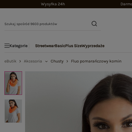
Wysyłka 24h
Darmo
Streetwear
Basic
Plus Size
Wyprzedaże
Kategorie
eButik
Akcesoria
Chusty
Fluo pomarańczowy komin