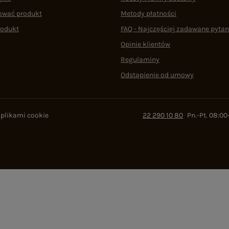
ować produkt
Metody płatności
rodukt
FAQ - Najczęściej zadawane pytan
Opinie klientów
Regulaminy
Odstąpienie od umowy
 plikami cookie
22 290 10 80
Pn.-Pt. 08:00