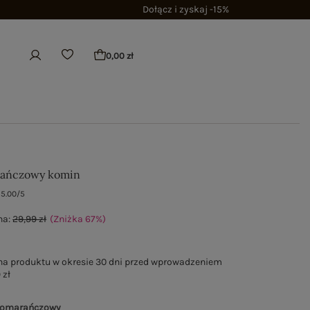
Dołącz i zyskaj -15%
0,00 zł
rańczowy komin
5.00/5
na:
29,99 zł
(Zniżka
67
%
)
na produktu w okresie 30 dni przed wprowadzeniem
 zł
pomarańczowy