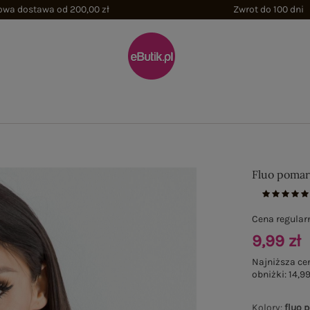
wa dostawa od 200,00 zł
Zwrot do 100 dni
Fluo poma
Cena regular
9,99 zł
Najniższa ce
obniżki:
14,99
Kolory
:
fluo 