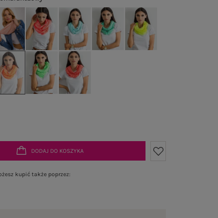
DODAJ DO KOSZYKA
żesz kupić także poprzez: