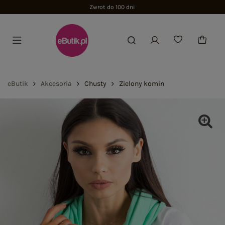
Zwrot do 100 dni
eButik
Akcesoria
Chusty
Zielony komin