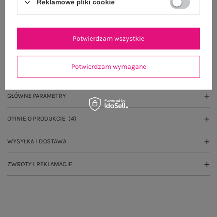
Reklamowe pliki cookie
Wysyłka
jutro
100 dni na zwrot
Potwierdzam wszystkie
Potwierdzam wymagane
OPIS PRODUKTU
GŁÓWNE PARAMETRY
OPINIE O PRODUKCIE
(4)
WYSYŁKA I DOSTAWA
ZWROTY I REKLAMACJE