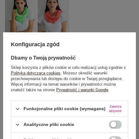
Konfiguracja zgód
One size
Dbamy o Twoją prywatność
Sklep korzysta z plików cookie w celu realizacji usług zgodnie z
Polityką dotyczącą cookies
. Możesz określić warunki
DODAJ DO KOSZYKA
przechowywania lub dostępu do cookie w Twojej przeglądarce.
Więcej informacji na temat warunków i prywatności można
znaleźć także na stronie
Prywatność i warunki Google
.
Możesz kupić także poprzez:
Zawsze
Funkcjonalne pliki cookie (wymagane)
aktywne
Dostawa
od 7,99 zł
Analityczne pliki cookie
Do darmowej dostawy brakuje
200,00 zł