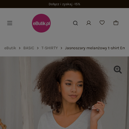
Dołącz i zyskaj -15%
eButik
BASIC
T-SHIRTY
Jasnoszary melanżowy t-shirt Emo