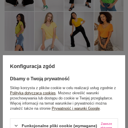
Konfiguracja zgód
XS
S
M
L
XL
Dbamy o Twoją prywatność
TABELA ROZMIARÓW
Sklep korzysta z plików cookie w celu realizacji usług zgodnie z
Polityką dotyczącą cookies
. Możesz określić warunki
przechowywania lub dostępu do cookie w Twojej przeglądarce.
POWIADOM O DOSTĘPNOŚCI
Więcej informacji na temat warunków i prywatności można
znaleźć także na stronie
Prywatność i warunki Google
.
Dostawa
od 7,99 zł
Zawsze
Funkcjonalne pliki cookie (wymagane)
aktywne