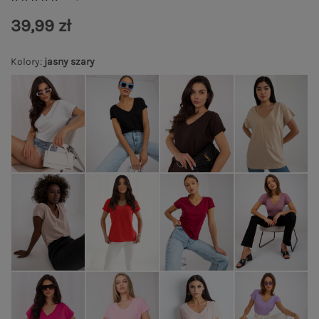
39,99 zł
Kolory
:
jasny szary