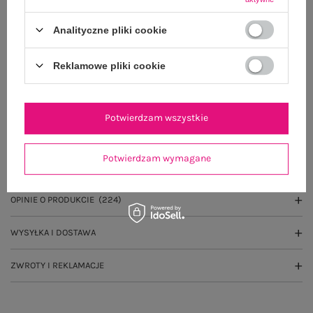
Do darmowej dostawy brakuje
200,00 zł
Analityczne pliki cookie
Wysyłka
jutro
Reklamowe pliki cookie
100 dni na zwrot
Potwierdzam wszystkie
OPIS PRODUKTU
Potwierdzam wymagane
GŁÓWNE PARAMETRY
OPINIE O PRODUKCIE
(224)
WYSYŁKA I DOSTAWA
ZWROTY I REKLAMACJE