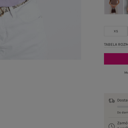
XS
TABELA ROZ
Mo
Dost
Do dar
Zamó