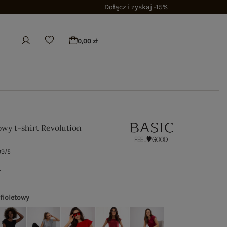
Dołącz i zyskaj -15%
0,00 zł
owy t-shirt Revolution
99/5
ł
 fioletowy