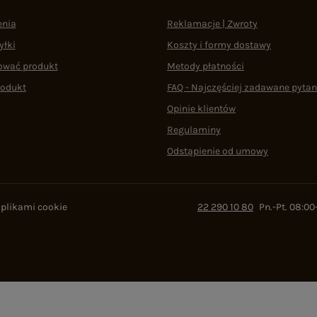
enia
Reklamacje | Zwroty
yłki
Koszty i formy dostawy
ować produkt
Metody płatności
rodukt
FAQ - Najczęściej zadawane pytan
Opinie klientów
Regulaminy
Odstąpienie od umowy
 plikami cookie
22 290 10 80
Pn.-Pt. 08:00