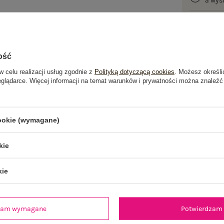
a wy
100 d
ość
w celu realizacji usług zgodnie z
Polityką dotyczącą cookies
. Możesz określi
eglądarce. Więcej informacji na temat warunków i prywatności można znaleźć
je
Opinie o produkcie
(161)
cookie (wymagane)
kie
OSTATNIO OGLĄDANE
kie
dzam wymagane
Potwierdzam 