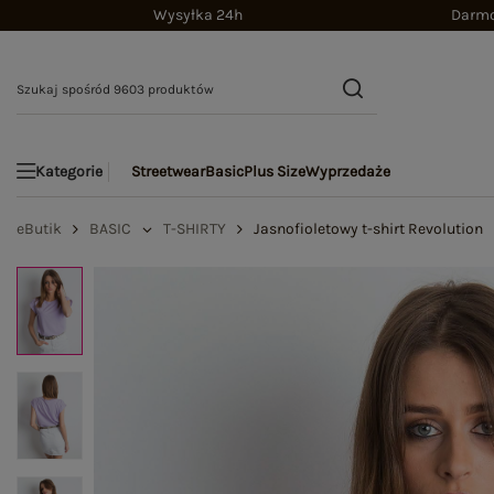
Wysyłka 24h
Darmo
Streetwear
Basic
Plus Size
Wyprzedaże
Kategorie
eButik
BASIC
T-SHIRTY
Jasnofioletowy t-shirt Revolution