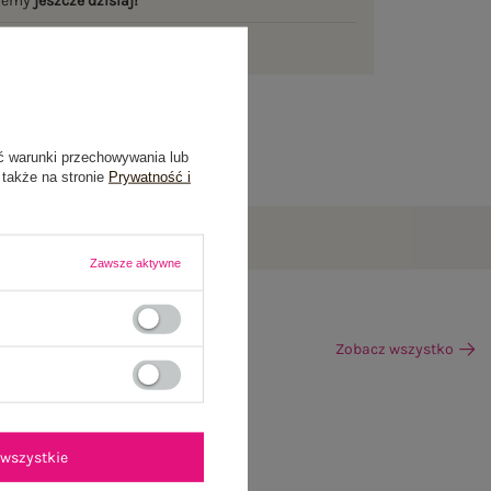
ślemy
jeszcze dzisiaj!
ni na zwrot
ć warunki przechowywania lub
 także na stronie
Prywatność i
Zawsze aktywne
Zobacz wszystko
wszystkie