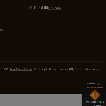
Linkedin
ia
-16:00
bok@ebutik.pl
eButik.pl
,
Al. Katowicka 68
,
05-830
Nadarzyn
4.9
29 738
opinii
z całego