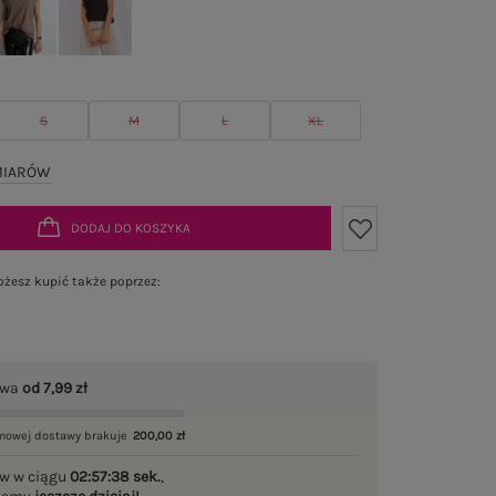
S
M
L
XL
MIARÓW
DODAJ DO KOSZYKA
żesz kupić także poprzez:
awa
od 7,99 zł
mowej dostawy brakuje
200,00 zł
w w ciągu
02:57:37 sek.
,