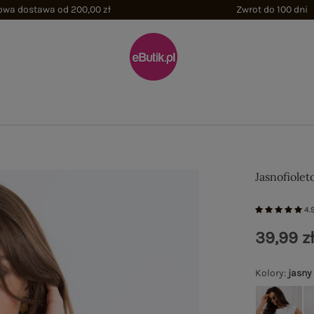
wa dostawa od 200,00 zł
Zwrot do 100 dni
Jasnofiolet
4.
39,99 z
Kolory
:
jasny