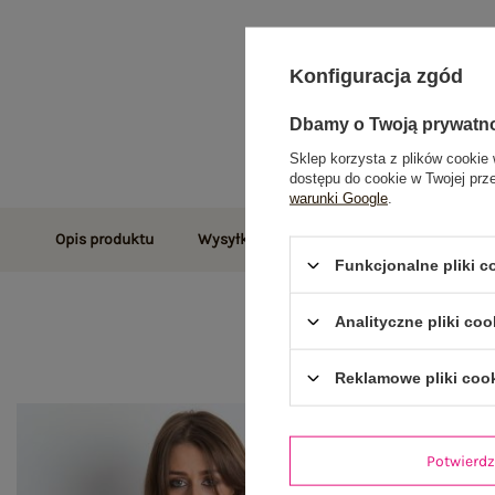
Konfiguracja zgód
Dbamy o Twoją prywatn
Sklep korzysta z plików cookie 
dostępu do cookie w Twojej prz
warunki Google
.
Opis produktu
Wysyłka i dostawa
Zwroty i reklamac
Funkcjonalne pliki 
Analityczne pliki coo
Reklamowe pliki coo
Potwier