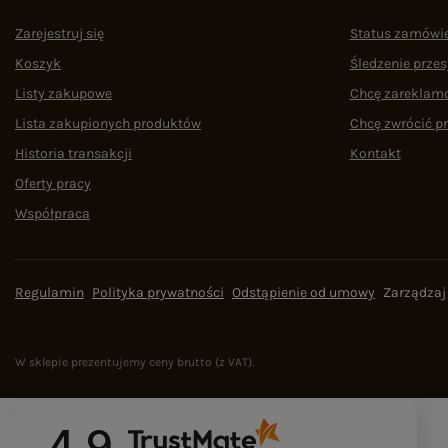
Zarejestruj się
Status zamówi
Koszyk
Śledzenie przes
Listy zakupowe
Chcę zareklam
Lista zakupionych produktów
Chcę zwrócić p
Historia transakcji
Kontakt
Oferty pracy
Współpraca
Regulamin
Polityka prywatności
Odstąpienie od umowy
Zarządzaj
W sklepie prezentujemy ceny brutto (z VAT).
4.9