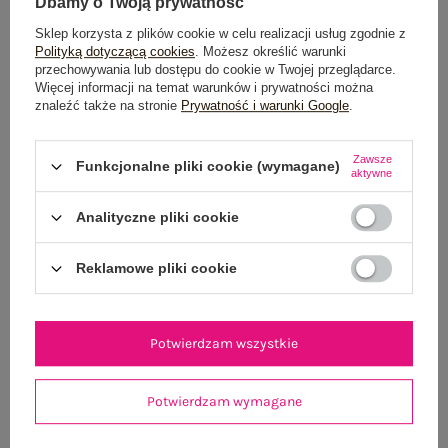
Dbamy o Twoją prywatność
Sklep korzysta z plików cookie w celu realizacji usług zgodnie z
Polityką dotyczącą cookies
. Możesz określić warunki
przechowywania lub dostępu do cookie w Twojej przeglądarce.
M
Więcej informacji na temat warunków i prywatności można
znaleźć także na stronie
Prywatność i warunki Google
.
TABELA ROZMIARÓW
Zawsze
Funkcjonalne pliki cookie (wymagane)
DODAJ DO KOSZYKA
aktywne
Analityczne pliki cookie
Możesz kupić także poprzez:
Reklamowe pliki cookie
Dostawa
od 7,99 zł
Potwierdzam wszystkie
Do darmowej dostawy brakuje
200,00 zł
Wysyłka
jutro
Potwierdzam wymagane
100 dni na zwrot