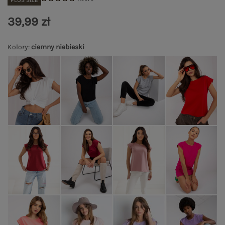
PLUS SIZE
39,99 zł
Kolory
:
ciemny niebieski