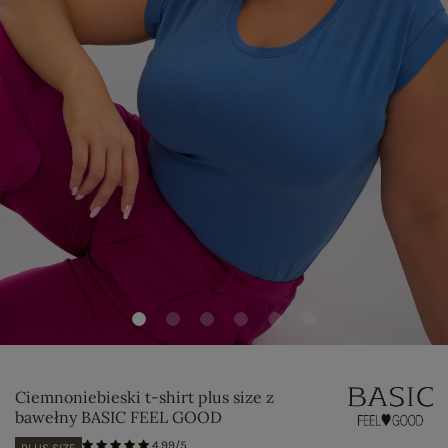
Ciemnoniebieski t-shirt plus size z
bawełny BASIC FEEL GOOD
4.99/5