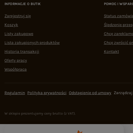
INFORMACJE O BUTIK
POMOC I WSPAR
Zarejestruj się
Status zamówi
Koszyk
Śledzenie przes
Listy zakupowe
Chcę zareklam
Lista zakupionych produktów
Chcę zwrócić p
Historia transakcji
Kontakt
Oferty pracy
Współpraca
Regulamin
Polityka prywatności
Odstąpienie od umowy
Zarządzaj
W sklepie prezentujemy ceny brutto (z VAT).