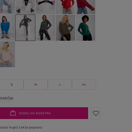
S
M
L
XL
MIARÓW
DODAJ DO KOSZYKA
żesz kupić także poprzez: