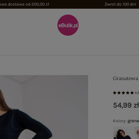
wa dostawa od 200,00 zł
Zwrot do 100 dni
Granatowa 
4.
54,99 z
Kolory
:
gran