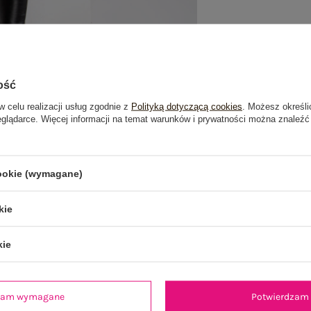
Dost
ość
Do dar
w celu realizacji usług zgodnie z
Polityką dotyczącą cookies
. Możesz określi
Wysy
eglądarce. Więcej informacji na temat warunków i prywatności można znaleźć
100 d
cookie (wymagane)
kie
kie
je
Opinie o produkcie
(87)
dzam wymagane
Potwierdzam 