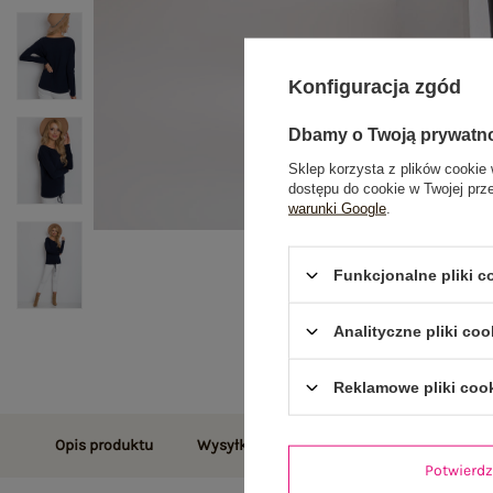
Konfiguracja zgód
Dbamy o Twoją prywatn
Sklep korzysta z plików cookie 
dostępu do cookie w Twojej prz
warunki Google
.
Funkcjonalne pliki 
Analityczne pliki coo
Reklamowe pliki coo
Opis produktu
Wysyłka i dostawa
Zwroty i reklamac
Potwier