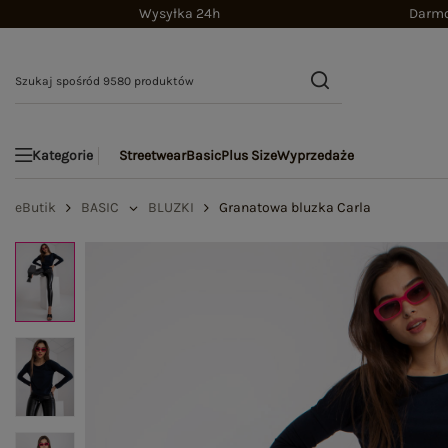
Wysyłka 24h
Darmo
Streetwear
Basic
Plus Size
Wyprzedaże
Kategorie
eButik
BASIC
BLUZKI
Granatowa bluzka Carla