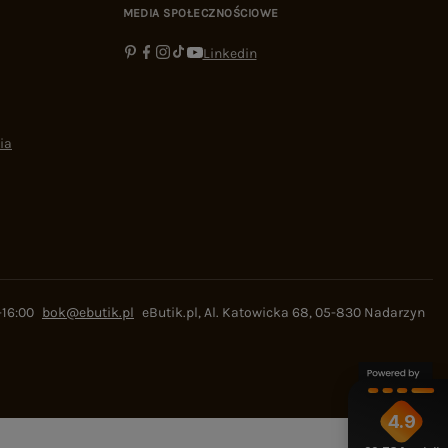
MEDIA SPOŁECZNOŚCIOWE
Linkedin
ia
-16:00
bok@ebutik.pl
eButik.pl
,
Al. Katowicka 68
,
05-830
Nadarzyn
4.9