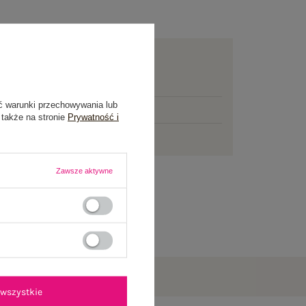
awa
od 7,99 zł
mowej dostawy brakuje
200,00 zł
ć warunki przechowywania lub
łka
jutro
 także na stronie
Prywatność i
ni na zwrot
Zawsze aktywne
wszystkie