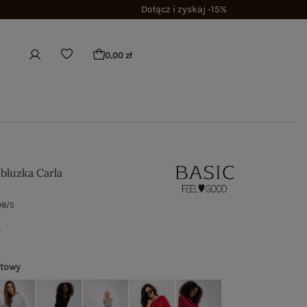
Dołącz i zyskaj -15%
0,00 zł
bluzka Carla
98/5
ł
atowy