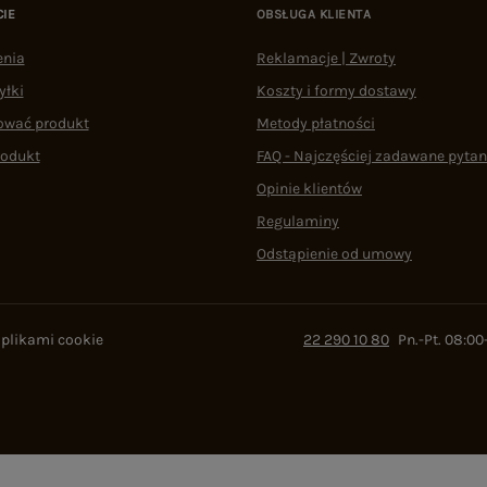
CIE
OBSŁUGA KLIENTA
enia
Reklamacje | Zwroty
yłki
Koszty i formy dostawy
ować produkt
Metody płatności
rodukt
FAQ - Najczęściej zadawane pytan
Opinie klientów
Regulaminy
Odstąpienie od umowy
 plikami cookie
22 290 10 80
Pn.-Pt. 08:00