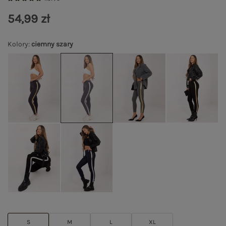
54,99 zł
Kolory
:
ciemny szary
S
M
L
XL