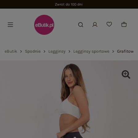
Zwrot do 100 dni
eButik
Spodnie
Legginsy
Legginsy sportowe
Grafitowo-