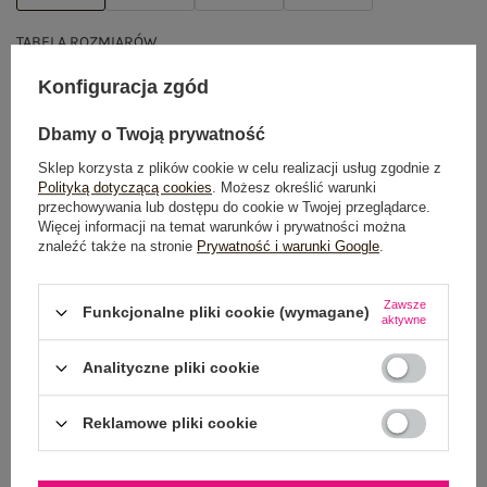
TABELA ROZMIARÓW
Konfiguracja zgód
DODAJ DO KOSZYKA
Dbamy o Twoją prywatność
Możesz kupić także poprzez:
Sklep korzysta z plików cookie w celu realizacji usług zgodnie z
Polityką dotyczącą cookies
. Możesz określić warunki
przechowywania lub dostępu do cookie w Twojej przeglądarce.
Więcej informacji na temat warunków i prywatności można
znaleźć także na stronie
Prywatność i warunki Google
.
Dostawa
od 7,99 zł
Do darmowej dostawy brakuje
200,00 zł
Zawsze
Funkcjonalne pliki cookie (wymagane)
aktywne
Wysyłka w
poniedziałek
Analityczne pliki cookie
100 dni na zwrot
Reklamowe pliki cookie
OPIS PRODUKTU