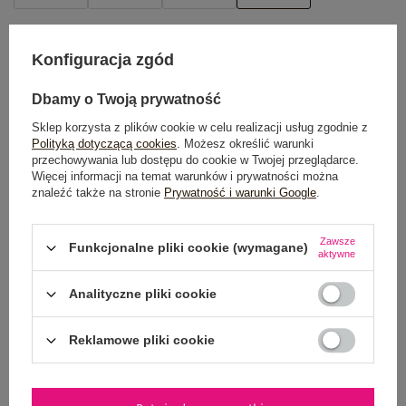
TABELA ROZMIARÓW
Konfiguracja zgód
DODAJ DO KOSZYKA
Dbamy o Twoją prywatność
Możesz kupić także poprzez:
Sklep korzysta z plików cookie w celu realizacji usług zgodnie z
Polityką dotyczącą cookies
. Możesz określić warunki
przechowywania lub dostępu do cookie w Twojej przeglądarce.
Więcej informacji na temat warunków i prywatności można
znaleźć także na stronie
Prywatność i warunki Google
.
Dostawa
od 7,99 zł
Zawsze
Funkcjonalne pliki cookie (wymagane)
Do darmowej dostawy brakuje
200,00 zł
aktywne
Wysyłka w
poniedziałek
Analityczne pliki cookie
100 dni na zwrot
Reklamowe pliki cookie
OPIS PRODUKTU