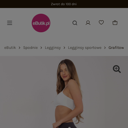
Zwrot do 100 dni
eButik
Spodnie
Legginsy
Legginsy sportowe
Grafitowo-