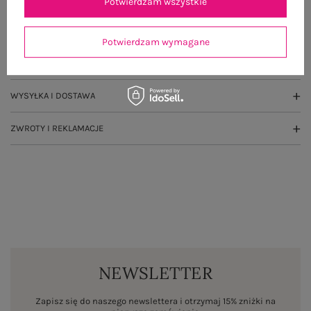
Potwierdzam wszystkie
GŁÓWNE PARAMETRY
Potwierdzam wymagane
OPINIE O PRODUKCIE
(74)
WYSYŁKA I DOSTAWA
ZWROTY I REKLAMACJE
NEWSLETTER
Zapisz się do naszego newslettera i otrzymaj 15% zniżki na