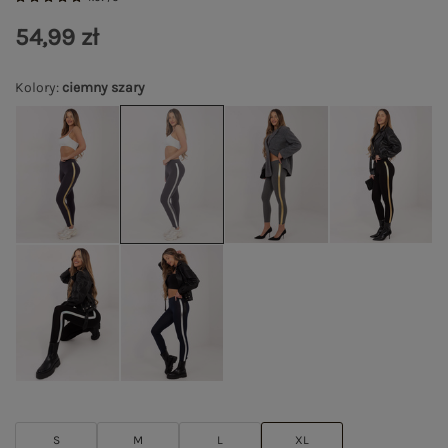
54,99 zł
Kolory
:
ciemny szary
S
M
L
XL