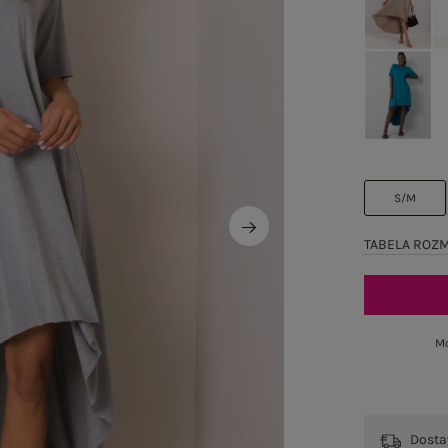
S/M
TABELA ROZ
Mo
Dost