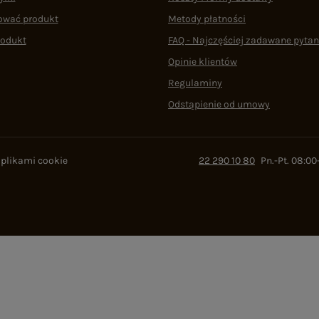
ować produkt
Metody płatności
rodukt
FAQ - Najczęściej zadawane pytan
Opinie klientów
Regulaminy
Odstąpienie od umowy
 plikami cookie
22 290 10 80
Pn.-Pt. 08:00