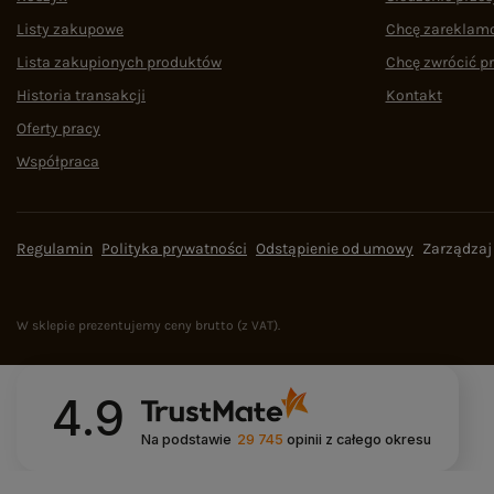
Listy zakupowe
Chcę zareklam
Lista zakupionych produktów
Chcę zwrócić p
Historia transakcji
Kontakt
Oferty pracy
Współpraca
Regulamin
Polityka prywatności
Odstąpienie od umowy
Zarządzaj
W sklepie prezentujemy ceny brutto (z VAT).
4.9
Na podstawie
29 745
opinii
z całego okresu