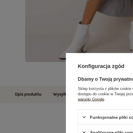
Konfiguracja zgód
Dbamy o Twoją prywatn
Sklep korzysta z plików cookie 
dostępu do cookie w Twojej prz
Opis produktu
Wysyłka i dostawa
Zwroty i reklamac
warunki Google
.
Funkcjonalne pliki 
Analityczne pliki coo