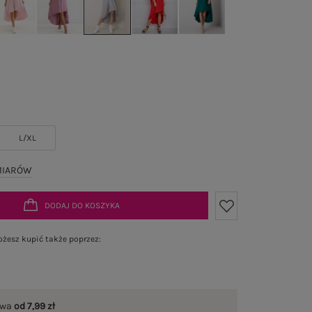
L/XL
MIARÓW
DODAJ DO KOSZYKA
żesz kupić także poprzez:
awa
od 7,99 zł