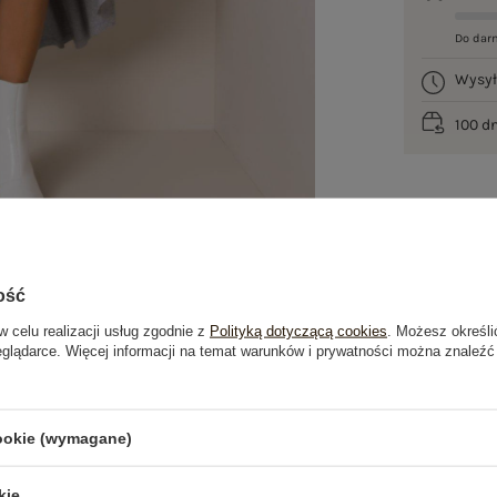
Do dar
Wysy
100 d
ość
w celu realizacji usług zgodnie z
Polityką dotyczącą cookies
. Możesz określi
eglądarce. Więcej informacji na temat warunków i prywatności można znaleźć
je
Opinie o produkcie
(5)
cookie (wymagane)
kie