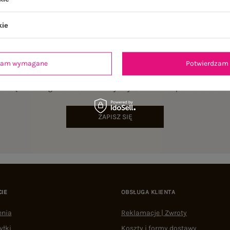
kie
dzam wymagane
Potwierdzam 
NEWSLETTER
sz się do naszego newslettera i otrzymaj 15% zniżki na pierwsze zamów
ZAPISZ SIĘ
CIE
OBSŁUGA KLIENTA
enia
Reklamacje | Zwroty
yłki
Koszty i formy dostawy