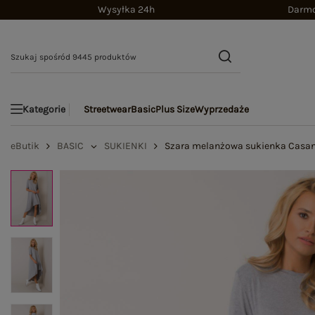
Wysyłka 24h
Darmo
Streetwear
Basic
Plus Size
Wyprzedaże
Kategorie
eButik
BASIC
SUKIENKI
Szara melanżowa sukienka Casan