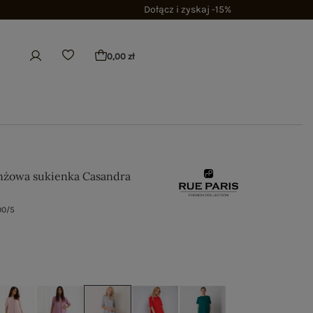
Dołącz i zyskaj -15%
0,00 zł
nżowa sukienka Casandra
00/5