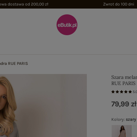
wa dostawa od 200,00 zł
Zwrot do 100 dni
dra RUE PARIS
Szara mela
RUE PARIS
5.
79,99 zł
Kolory
:
szary