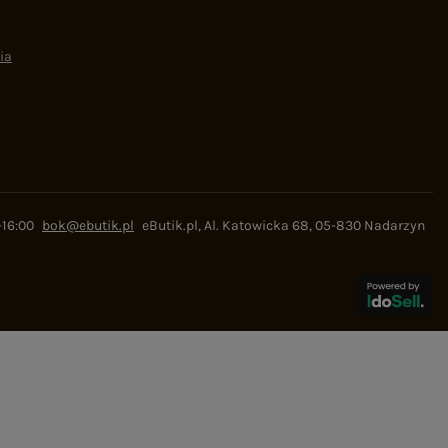
ia
-16:00
bok@ebutik.pl
eButik.pl
,
Al. Katowicka 68
,
05-830
Nadarzyn