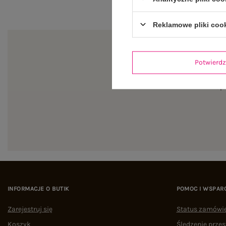
Reklamowe pliki coo
Potwier
Zapi
INFORMACJE O BUTIK
POMOC I WSPAR
Zarejestruj się
Status zamówi
Koszyk
Śledzenie przes