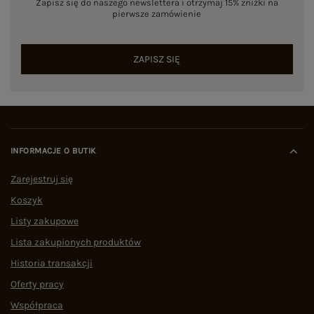
Zapisz się do naszego newslettera i otrzymaj 15% zniżki na
pierwsze zamówienie
ZAPISZ SIĘ
INFORMACJE O BUTIK
Zarejestruj się
Koszyk
Listy zakupowe
Lista zakupionych produktów
Historia transakcji
Oferty pracy
Współpraca