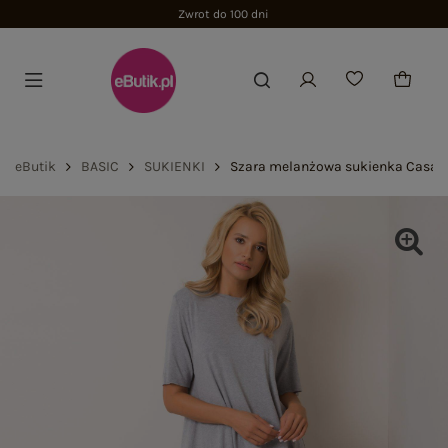
Zwrot do 100 dni
eButik
BASIC
SUKIENKI
Szara melanżowa sukienka Casan