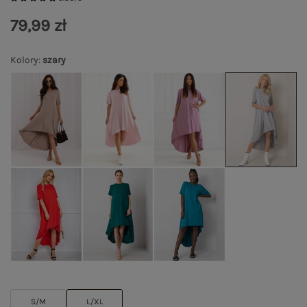
79,99 zł
Kolory
:
szary
S/M
L/XL