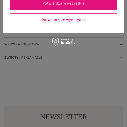
Potwierdzam wszystkie
OPIS PRODUKTU
GŁÓWNE PARAMETRY
Potwierdzam wymagane
OPINIE O PRODUKCIE
(5)
WYSYŁKA I DOSTAWA
ZWROTY I REKLAMACJE
NEWSLETTER