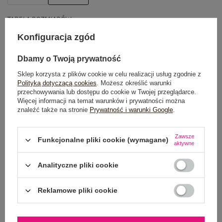
TABELA ROZMIARÓW
Konfiguracja zgód
DODAJ DO KOSZYKA
Dbamy o Twoją prywatność
Możesz kupić także poprzez:
Sklep korzysta z plików cookie w celu realizacji usług zgodnie z
Polityką dotyczącą cookies
. Możesz określić warunki
przechowywania lub dostępu do cookie w Twojej przeglądarce.
Więcej informacji na temat warunków i prywatności można
znaleźć także na stronie
Prywatność i warunki Google
.
Dostawa
od 7,99 zł
Zawsze
Do darmowej dostawy brakuje
200,00 zł
Funkcjonalne pliki cookie (wymagane)
aktywne
Zamów w ciągu
04:19:02 sek.
,
a wyślemy
jeszcze dzisiaj!
Analityczne pliki cookie
100 dni na zwrot
Reklamowe pliki cookie