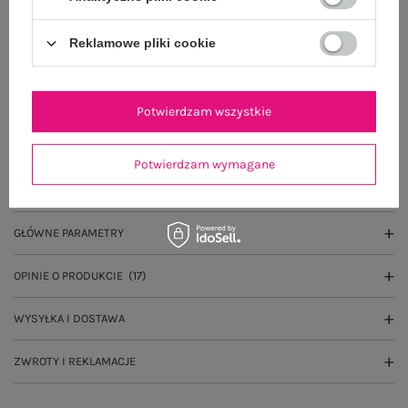
Do darmowej dostawy brakuje
200,00 zł
Reklamowe pliki cookie
Wysyłka w
poniedziałek
100 dni na zwrot
Potwierdzam wszystkie
Potwierdzam wymagane
OPIS PRODUKTU
GŁÓWNE PARAMETRY
OPINIE O PRODUKCIE
(17)
WYSYŁKA I DOSTAWA
ZWROTY I REKLAMACJE