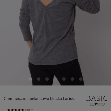
Ciemnoszara melanżowa bluzka Larissa
4.94/5