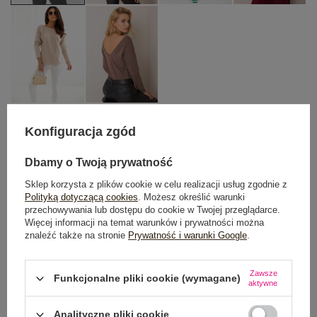
Konfiguracja zgód
S
M
L
Dbamy o Twoją prywatność
TABELA ROZMIARÓW
Sklep korzysta z plików cookie w celu realizacji usług zgodnie z
Polityką dotyczącą cookies
. Możesz określić warunki
przechowywania lub dostępu do cookie w Twojej przeglądarce.
DODAJ DO KOSZYKA
Więcej informacji na temat warunków i prywatności można
znaleźć także na stronie
Prywatność i warunki Google
.
Możesz kupić także poprzez:
Zawsze
Funkcjonalne pliki cookie (wymagane)
aktywne
Analityczne pliki cookie
Dostawa
od 7,99 zł