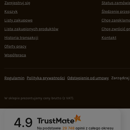
Zarejestruj się
Status zamówi
Koszyk
Śledzenie przes
Listy zakupowe
Chcę zareklam
Lista zakupionych produktów
Chcę zwrócić p
Historia transakcji
Kontakt
Oferty pracy
Współpraca
Regulamin
Polityka prywatności
Odstąpienie od umowy
Zarządzaj
W sklepie prezentujemy ceny brutto (z VAT).
4.9
Na podstawie
29 748
opinii
z całego okresu