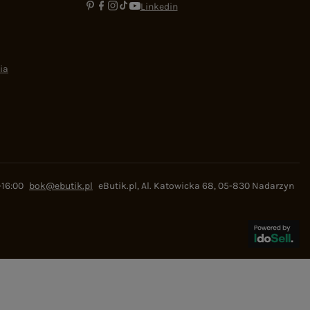
Linkedin
ia
-16:00
bok@ebutik.pl
eButik.pl
,
Al. Katowicka 68
,
05-830
Nadarzyn