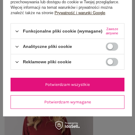
przechowywania lub dostępu do cookie w Twojej przeglądarce.
Więcej informacji na temat warunków i prywatności można
OPINIE O PRODUKCIE
(1)
znaleźć także na stronie
Prywatność i warunki Google
.
WYSYŁKA I DOSTAWA
Zawsze
Funkcjonalne pliki cookie (wymagane)
aktywne
ZWROTY I REKLAMACJE
Analityczne pliki cookie
OSTATNIO OGLĄDANE
Reklamowe pliki cookie
Zobacz wszystko
Potwierdzam wszystkie
Potwierdzam wymagane