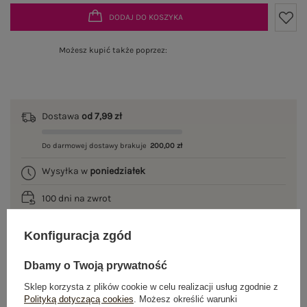
DODAJ DO KOSZYKA
Możesz kupić także poprzez:
Dostawa
od 7,99 zł
Do darmowej dostawy brakuje
200,00 zł
Wysyłka w
poniedziałek
100 dni na zwrot
Konfiguracja zgód
OPIS PRODUKTU
Dbamy o Twoją prywatność
Sklep korzysta z plików cookie w celu realizacji usług zgodnie z
GŁÓWNE PARAMETRY
Polityką dotyczącą cookies
. Możesz określić warunki