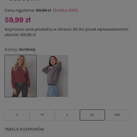
Cena regularna:
89,99 zł
(Zniżka
33
%
)
59,99 zł
Najniższa cena produktu w okresie 30 dni przed wprowadzeniem
obniżki:
69,99 zł
Kolory
:
bordowy
S
M
L
XL
2XL
TABELA ROZMIARÓW