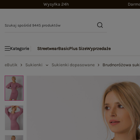
Wysyłka 24h
Darmo
Streetwear
Basic
Plus Size
Wyprzedaże
Kategorie
eButik
Sukienki
Sukienki dopasowane
Brudnoróżowa suki