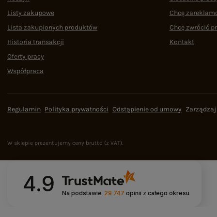
Listy zakupowe
Chcę zareklam
Lista zakupionych produktów
Chcę zwrócić p
Historia transakcji
Kontakt
Oferty pracy
Współpraca
Regulamin
Polityka prywatności
Odstąpienie od umowy
Zarządzaj
W sklepie prezentujemy ceny brutto (z VAT).
4.9
Na podstawie
29 747
opinii
z całego okresu