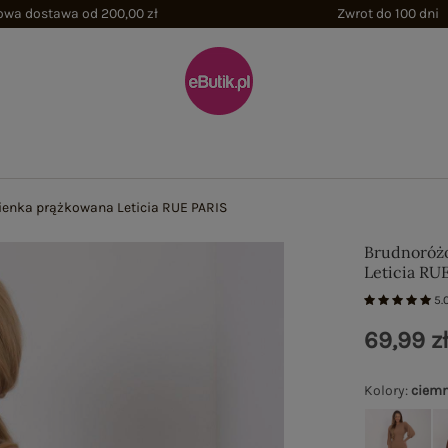
wa dostawa od 200,00 zł
Zwrot do 100 dni
enka prążkowana Leticia RUE PARIS
Brudnoróż
Leticia RU
5.
69,99 z
Kolory
:
ciemn