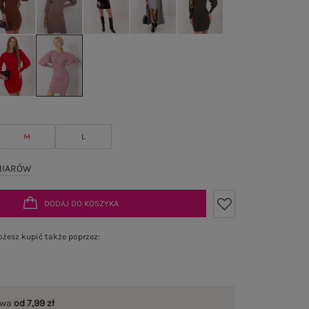
M
L
MIARÓW
DODAJ DO KOSZYKA
żesz kupić także poprzez:
awa
od 7,99 zł