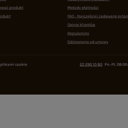
ować produkt
Metody płatności
rodukt
FAQ - Najczęściej zadawane pytan
Opinie klientów
Regulaminy
Odstąpienie od umowy
 plikami cookie
22 290 10 80
Pn.-Pt. 08:00