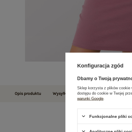
Konfiguracja zgód
Dbamy o Twoją prywatn
Sklep korzysta z plików cookie 
dostępu do cookie w Twojej prz
Opis produktu
Wysyłka i dostawa
Zwroty i reklamac
warunki Google
.
Funkcjonalne pliki 
Analityczne pliki coo