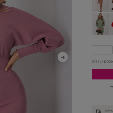
S
TABELA ROZ
Mo
Dost