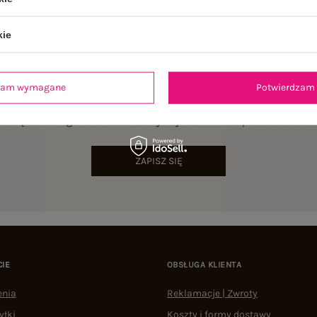
kie
dzam wymagane
Potwierdzam 
NEWSLETTER
sz się do naszego newslettera i otrzymaj 15% zniżki na pierwsze zamów
ZAPISZ SIĘ
CIE
OBSŁUGA KLIENTA
enia
Reklamacje | Zwroty
yłki
Koszty i formy dostawy