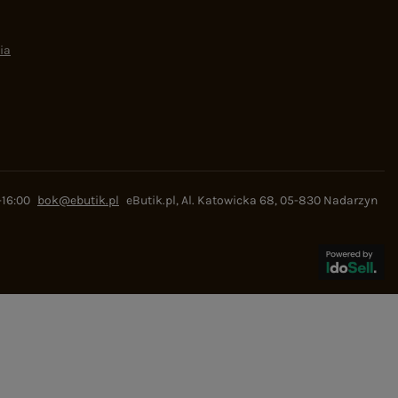
ia
-16:00
bok@ebutik.pl
eButik.pl
,
Al. Katowicka 68
,
05-830
Nadarzyn