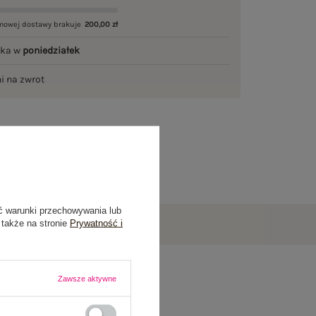
mowej dostawy brakuje
200,00 zł
łka w
poniedziałek
ni na zwrot
ć warunki przechowywania lub
 także na stronie
Prywatność i
Zawsze aktywne