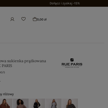
Dołącz i zyskaj -15%
0,00 zł
owa sukienka prążkowana
E PARIS
00/5
ł
y różowy