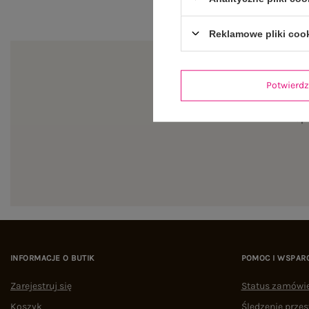
Reklamowe pliki coo
Potwier
Zapi
INFORMACJE O BUTIK
POMOC I WSPAR
Zarejestruj się
Status zamówi
Koszyk
Śledzenie przes