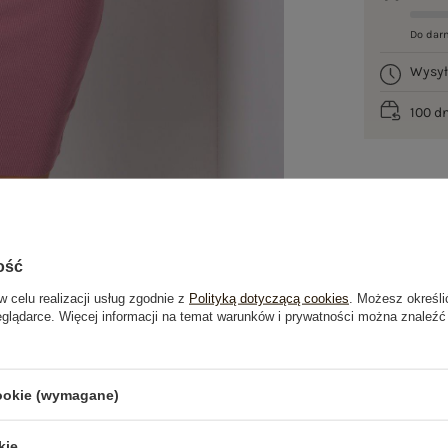
Do dar
Wysy
100 d
ość
w celu realizacji usług zgodnie z
Polityką dotyczącą cookies
. Możesz określi
eglądarce. Więcej informacji na temat warunków i prywatności można znaleźć
je
Opinie o produkcie
(8)
cookie (wymagane)
kie