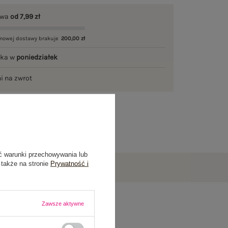
awa
od 7,99 zł
mowej dostawy brakuje
200,00 zł
łka w
poniedziałek
ni na zwrot
ć warunki przechowywania lub
 także na stronie
Prywatność i
Zawsze aktywne