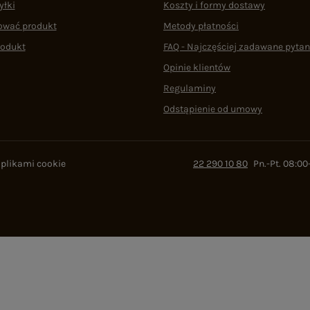
yłki
Koszty i formy dostawy
ować produkt
Metody płatności
rodukt
FAQ - Najczęściej zadawane pytan
Opinie klientów
Regulaminy
Odstąpienie od umowy
 plikami cookie
22 290 10 80
Pn.-Pt. 08:00