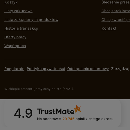
Koszyk
Śledzenie przes
Listy zakupowe
Chcę zareklam
Lista zakupionych produktów
Chcę zwrócić p
Historia transakcji
Kontakt
Oferty pracy
Współpraca
Regulamin
Polityka prywatności
Odstąpienie od umowy
Zarządzaj
W sklepie prezentujemy ceny brutto (z VAT).
4.9
Na podstawie
29 745
opinii
z całego okresu