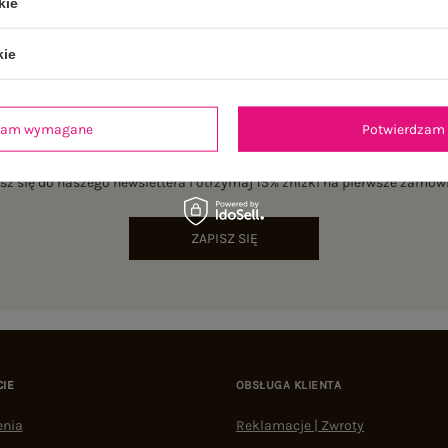
kie
kie
dzam wymagane
Potwierdzam 
NEWSLETTER
sz się do naszego newslettera i otrzymaj 15% zniżki na pierwsze zamów
ZAPISZ SIĘ
CIE
OBSŁUGA KLIENTA
enia
Reklamacje | Zwroty