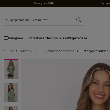
Wysyłka 24h
Darmo
Streetwear
Basic
Plus Size
Wyprzedaże
Kategorie
eButik
Sukienki
Sukienki dopasowane
Pistacjowa sukienk