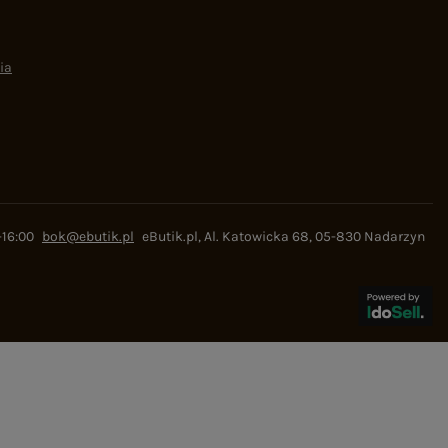
ia
-16:00
bok@ebutik.pl
eButik.pl
,
Al. Katowicka 68
,
05-830
Nadarzyn