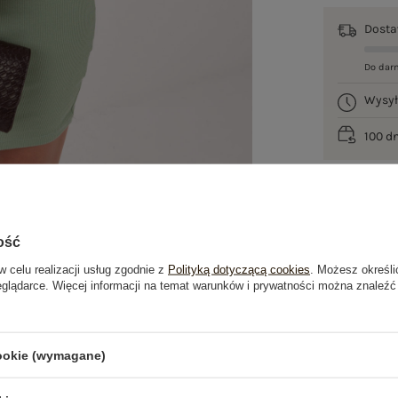
Dost
Do dar
Wysy
100 d
ość
w celu realizacji usług zgodnie z
Polityką dotyczącą cookies
. Możesz określi
eglądarce. Więcej informacji na temat warunków i prywatności można znaleźć
je
Opinie o produkcie
(8)
cookie (wymagane)