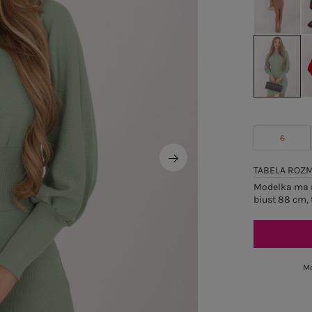
S
TABELA ROZ
Modelka ma n
biust 88 cm, 
Mo