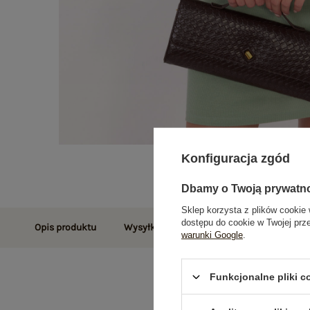
Konfiguracja zgód
Dbamy o Twoją prywatn
Sklep korzysta z plików cookie 
dostępu do cookie w Twojej prz
Opis produktu
Wysyłka i dostawa
Zwroty i reklamac
warunki Google
.
Funkcjonalne pliki 