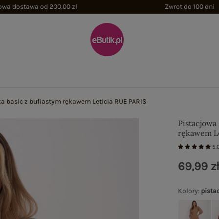
wa dostawa od 200,00 zł
Zwrot do 100 dni
a basic z bufiastym rękawem Leticia RUE PARIS
Pistacjowa 
rękawem Le
5.
69,99 z
Kolory
:
pista