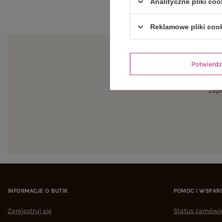
Analityczne pliki coo
Reklamowe pliki coo
Potwier
Zapi
INFORMACJE O BUTIK
POMOC I WSPAR
Zarejestruj się
Status zamówi