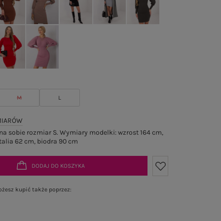
M
L
MIARÓW
a sobie rozmiar S. Wymiary modelki: wzrost 164 cm,
talia 62 cm, biodra 90 cm
DODAJ DO KOSZYKA
żesz kupić także poprzez: