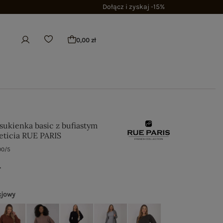
Dołącz i zyskaj -15%
0,00 zł
sukienka basic z bufiastym
ticia RUE PARIS
00/5
ł
cjowy