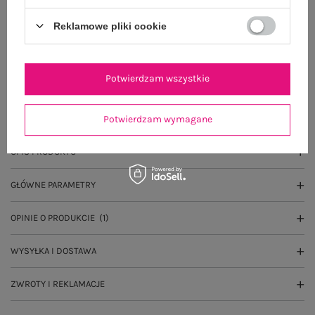
Dostawa
od 7,99 zł
Reklamowe pliki cookie
Do darmowej dostawy brakuje
200,00 zł
Wysyłka
jutro
Potwierdzam wszystkie
100 dni na zwrot
Potwierdzam wymagane
OPIS PRODUKTU
GŁÓWNE PARAMETRY
OPINIE O PRODUKCIE
(1)
WYSYŁKA I DOSTAWA
ZWROTY I REKLAMACJE