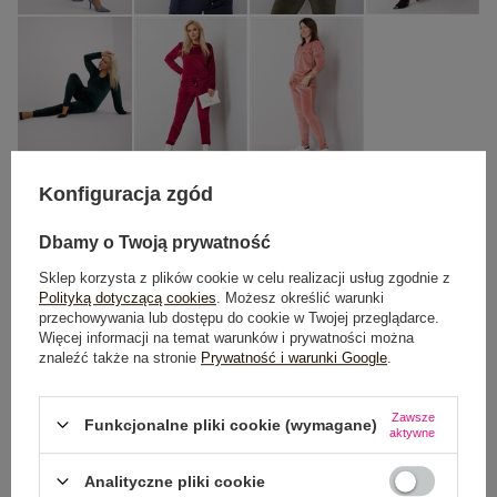
Konfiguracja zgód
XL
3XL
2XL
Dbamy o Twoją prywatność
Sklep korzysta z plików cookie w celu realizacji usług zgodnie z
TABELA ROZMIARÓW
Polityką dotyczącą cookies
. Możesz określić warunki
przechowywania lub dostępu do cookie w Twojej przeglądarce.
Więcej informacji na temat warunków i prywatności można
DODAJ DO KOSZYKA
znaleźć także na stronie
Prywatność i warunki Google
.
Możesz kupić także poprzez:
Zawsze
Funkcjonalne pliki cookie (wymagane)
aktywne
Analityczne pliki cookie