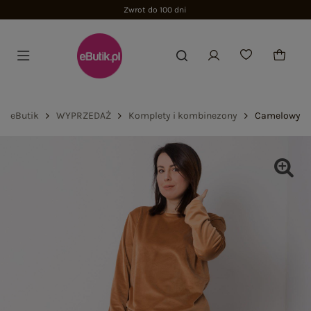
Zwrot do 100 dni
eButik
WYPRZEDAŻ
Komplety i kombinezony
Camelowy we