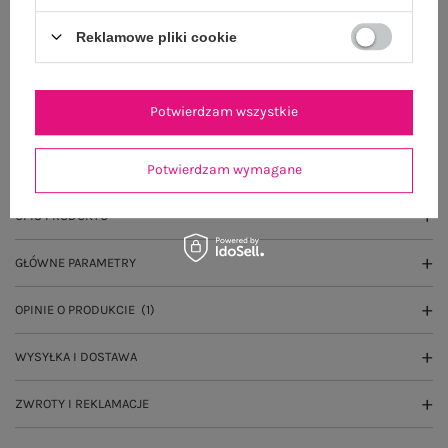
Dostawa
od 7,99 zł
Reklamowe pliki cookie
Do darmowej dostawy brakuje
200,00 zł
Wysyłka w
poniedziałek
Potwierdzam wszystkie
100 dni na zwrot
Potwierdzam wymagane
OPIS PRODUKTU
GŁÓWNE PARAMETRY
OPINIE O PRODUKCIE
(1)
WYSYŁKA I DOSTAWA
ZWROTY I REKLAMACJE