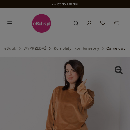
Zwrot do 100 dni
eButik
WYPRZEDAŻ
Komplety i kombinezony
Camelowy we