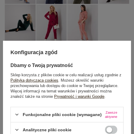
Konfiguracja zgód
XL
3XL
2XL
Dbamy o Twoją prywatność
Sklep korzysta z plików cookie w celu realizacji usług zgodnie z
TABELA ROZMIARÓW
Polityką dotyczącą cookies
. Możesz określić warunki
przechowywania lub dostępu do cookie w Twojej przeglądarce.
Więcej informacji na temat warunków i prywatności można
DODAJ DO KOSZYKA
znaleźć także na stronie
Prywatność i warunki Google
.
Możesz kupić także poprzez:
Zawsze
Funkcjonalne pliki cookie (wymagane)
aktywne
Analityczne pliki cookie