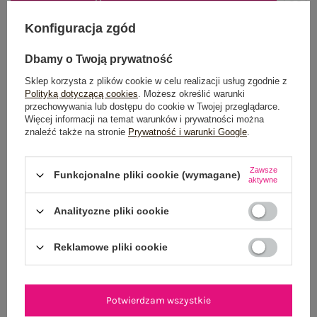
DODAJ DO KOSZYKA
Konfiguracja zgód
Możesz kupić także poprzez:
Dbamy o Twoją prywatność
Sklep korzysta z plików cookie w celu realizacji usług zgodnie z
Polityką dotyczącą cookies
. Możesz określić warunki
przechowywania lub dostępu do cookie w Twojej przeglądarce.
Dostawa
od 7,99 zł
Więcej informacji na temat warunków i prywatności można
znaleźć także na stronie
Prywatność i warunki Google
.
Do darmowej dostawy brakuje
200,00 zł
Wysyłka
jutro
Zawsze
Funkcjonalne pliki cookie (wymagane)
aktywne
100 dni na zwrot
Analityczne pliki cookie
Reklamowe pliki cookie
OPIS PRODUKTU
GŁÓWNE PARAMETRY
Potwierdzam wszystkie