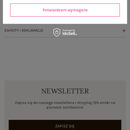
OPINIE O PRODUKCIE
(0)
Potwierdzam wymagane
WYSYŁKA I DOSTAWA
ZWROTY I REKLAMACJE
NEWSLETTER
Zapisz się do naszego newslettera i otrzymaj 15% zniżki na
pierwsze zamówienie
ZAPISZ SIĘ