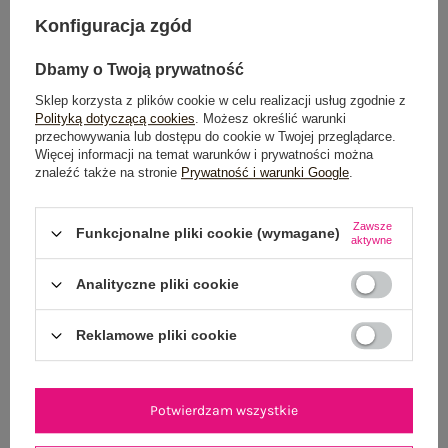
DODAJ DO KOSZYKA
Konfiguracja zgód
Możesz kupić także poprzez:
Dbamy o Twoją prywatność
Sklep korzysta z plików cookie w celu realizacji usług zgodnie z
Polityką dotyczącą cookies
. Możesz określić warunki
przechowywania lub dostępu do cookie w Twojej przeglądarce.
Dostawa
od 7,99 zł
Więcej informacji na temat warunków i prywatności można
znaleźć także na stronie
Prywatność i warunki Google
.
Do darmowej dostawy brakuje
200,00 zł
Zawsze
Wysyłka w
poniedziałek
Funkcjonalne pliki cookie (wymagane)
aktywne
100 dni na zwrot
Analityczne pliki cookie
Reklamowe pliki cookie
OPIS PRODUKTU
Potwierdzam wszystkie
GŁÓWNE PARAMETRY