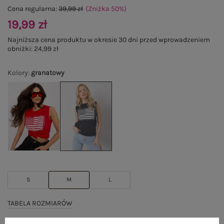
Cena regularna:
39,99 zł
(Zniżka
50
%
)
19,99 zł
Najniższa cena produktu w okresie 30 dni przed wprowadzeniem
obniżki:
24,99 zł
Kolory
:
granatowy
S
M
L
TABELA ROZMIARÓW