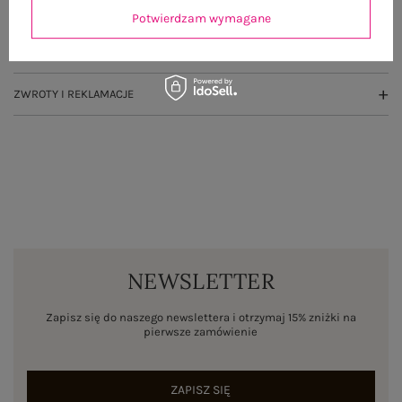
OPINIE O PRODUKCIE
(0)
Potwierdzam wymagane
WYSYŁKA I DOSTAWA
ZWROTY I REKLAMACJE
NEWSLETTER
Zapisz się do naszego newslettera i otrzymaj 15% zniżki na
pierwsze zamówienie
ZAPISZ SIĘ