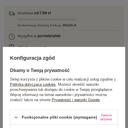
Dostawa
od 7,99 zł
Do darmowej dostawy brakuje
200,00 zł
Wysyłka w
poniedziałek
100 dni na zwrot
Konfiguracja zgód
Dbamy o Twoją prywatność
OPIS PRODUKTU
Sklep korzysta z plików cookie w celu realizacji usług zgodnie z
Polityką dotyczącą cookies
. Możesz określić warunki
GŁÓWNE PARAMETRY
przechowywania lub dostępu do cookie w Twojej przeglądarce.
Więcej informacji na temat warunków i prywatności można
znaleźć także na stronie
Prywatność i warunki Google
.
OPINIE O PRODUKCIE
(1)
WYSYŁKA I DOSTAWA
Zawsze
Funkcjonalne pliki cookie (wymagane)
aktywne
ZWROTY I REKLAMACJE