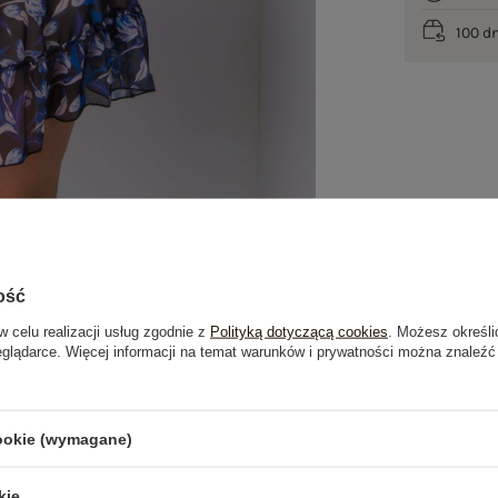
100 d
ość
w celu realizacji usług zgodnie z
Polityką dotyczącą cookies
. Możesz określi
eglądarce. Więcej informacji na temat warunków i prywatności można znaleźć
je
Opinie o produkcie
(0)
cookie (wymagane)
OSTATNIO OGLĄDANE
kie