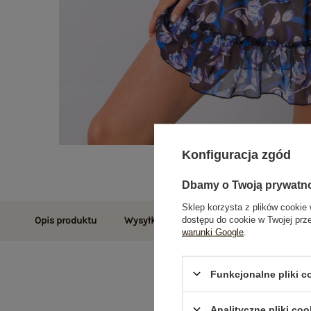
Konfiguracja zgód
Dbamy o Twoją prywatn
Sklep korzysta z plików cookie 
dostępu do cookie w Twojej prz
Opis produktu
Wysyłka i dostawa
Zwroty i reklamac
warunki Google
.
Funkcjonalne pliki 
Analityczne pliki coo