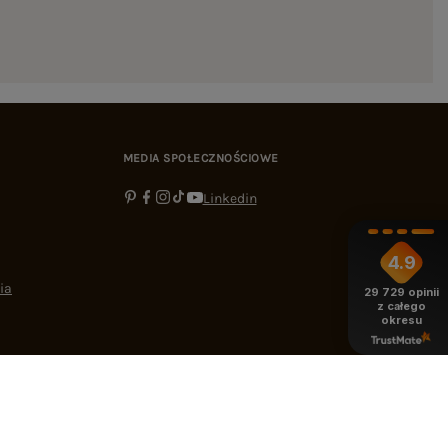
MEDIA SPOŁECZNOŚCIOWE
Linkedin
4.9
ia
29 729
opinii
z całego
okresu