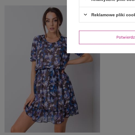
Reklamowe pliki coo
Potwier