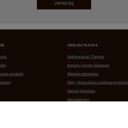
ZAPISZ SIĘ
CIE
OBSŁUGA KLIENTA
enia
Reklamacje | Zwroty
yłki
Koszty i formy dostawy
ować produkt
Metody płatności
rodukt
FAQ - Najczęściej zadawane pytan
Opinie klientów
Regulaminy
Odstąpienie od umowy