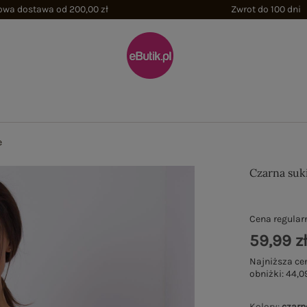
wa dostawa od 200,00 zł
Zwrot do 100 dni
e
Czarna suk
Cena regular
59,99 z
Najniższa ce
obniżki:
44,09
Kolory
:
czarn