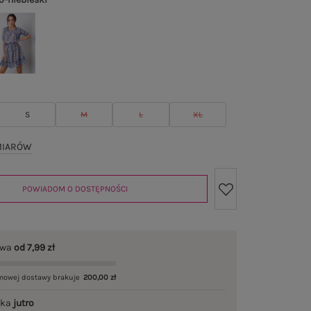
S
M
L
XL
MIARÓW
POWIADOM O DOSTĘPNOŚCI
awa
od 7,99 zł
mowej dostawy brakuje
200,00 zł
łka
jutro