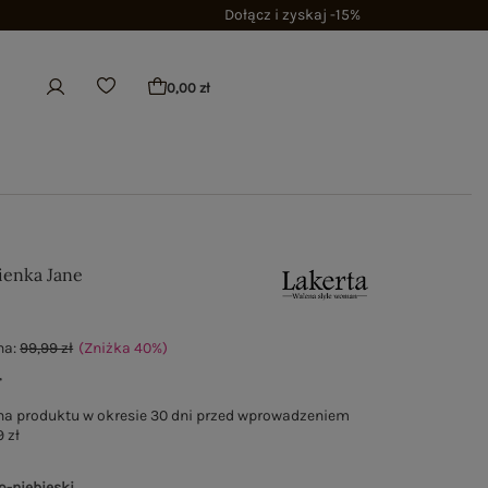
Dołącz i zyskaj -15%
0,00 zł
ienka Jane
na:
99,99 zł
(Zniżka
40
%
)
ł
na produktu w okresie 30 dni przed wprowadzeniem
 zł
o-niebieski