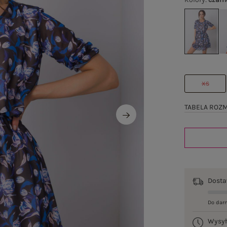
XS
TABELA ROZ
Dost
Do dar
Wysy