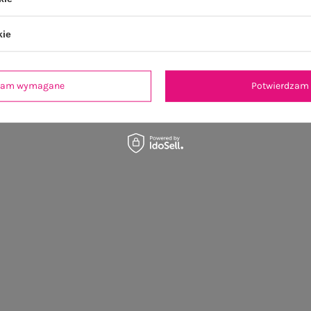
kie
dzam wymagane
Potwierdzam 