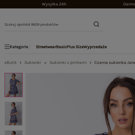
Wysyłka 24h
Darmo
Streetwear
Basic
Plus Size
Wyprzedaże
Kategorie
eButik
Sukienki
Sukienki z printami
Czarna sukienka Jan