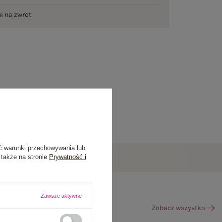
ni na zwrot
ć warunki przechowywania lub
 także na stronie
Prywatność i
Zawsze aktywne
Zobacz wszystko