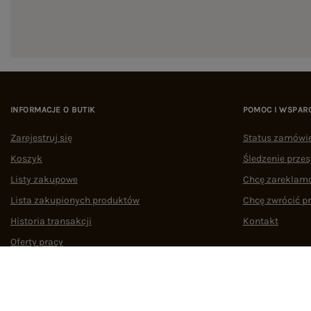
INFORMACJE O BUTIK
POMOC I WSPAR
Zarejestruj się
Status zamówi
Koszyk
Śledzenie przes
Listy zakupowe
Chcę zareklam
Lista zakupionych produktów
Chcę zwrócić p
Historia transakcji
Kontakt
Oferty pracy
Współpraca