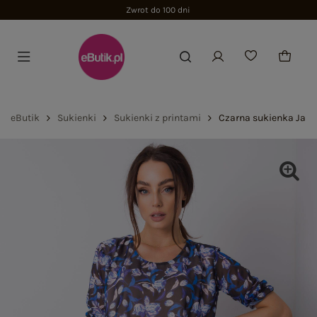
Zwrot do 100 dni
eButik
Sukienki
Sukienki z printami
Czarna sukienka Jane