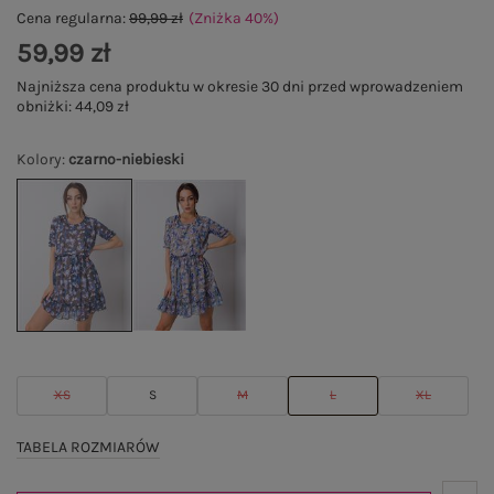
Cena regularna:
99,99 zł
(Zniżka
40
%
)
59,99 zł
Najniższa cena produktu w okresie 30 dni przed wprowadzeniem
obniżki:
44,09 zł
Kolory
:
czarno-niebieski
XS
S
M
L
XL
TABELA ROZMIARÓW