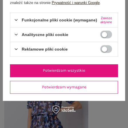
WYSYŁKA I DOSTAWA
znaleźć także na stronie
Prywatność i warunki Google
.
ZWROTY I REKLAMACJE
Zawsze
Funkcjonalne pliki cookie (wymagane)
aktywne
Analityczne pliki cookie
OSTATNIO OGLĄDANE
Zobacz wszystko
Reklamowe pliki cookie
Potwierdzam wszystkie
Potwierdzam wymagane