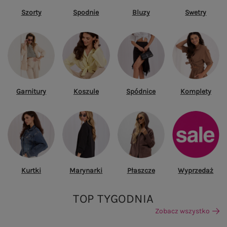
Szorty
Spodnie
Bluzy
Swetry
Garnitury
Koszule
Spódnice
Komplety
Kurtki
Marynarki
Płaszcze
Wyprzedaż
TOP TYGODNIA
Zobacz wszystko