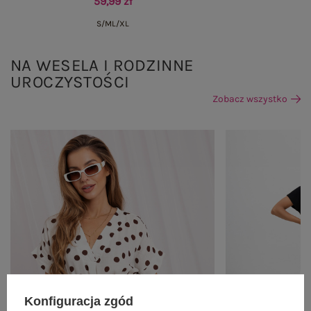
59,99 zł
S/M
L/XL
NA WESELA I RODZINNE
UROCZYSTOŚCI
Zobacz wszystko
Konfiguracja zgód