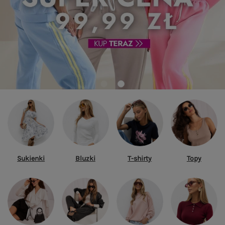
Sukienki
Bluzki
T-shirty
Topy