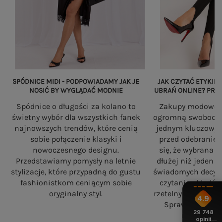
SPÓDNICE MIDI - PODPOWIADAMY JAK JE
JAK CZYTAĆ ETYKIET
NOSIĆ BY WYGLĄDAĆ MODNIE
UBRAŃ ONLINE? PRZ
Spódnice o długości za kolano to
Zakupy modowe w
świetny wybór dla wszystkich fanek
ogromną swobodę, a
najnowszych trendów, które cenią
jednym kluczowy
sobie połączenie klasyki i
przed odebranie
nowoczesnego designu.
się, że wybrana 
Przedstawiamy pomysły na letnie
dłużej niż jeden 
stylizacje, które przypadną do gustu
świadomych decyzj
fashionistkom ceniącym sobie
czytania składó
oryginalny styl.
rzetelnych standa
4.9
Sprawdź, na co
29 748
robiąc zaku
opinii