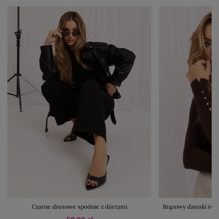
Czarne dresowe spodnie z dżetami
Brązowy damski swet