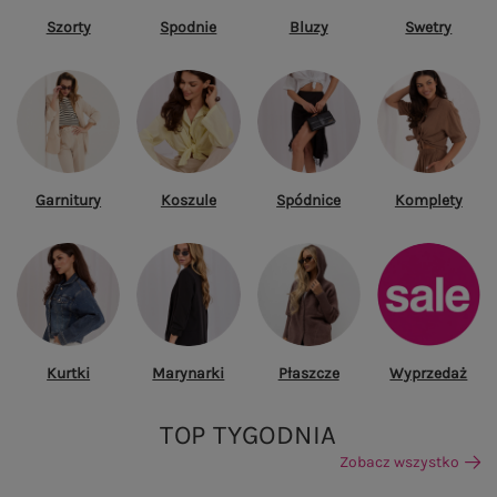
Szorty
Spodnie
Bluzy
Swetry
Garnitury
Koszule
Spódnice
Komplety
Kurtki
Marynarki
Płaszcze
Wyprzedaż
TOP TYGODNIA
Zobacz wszystko