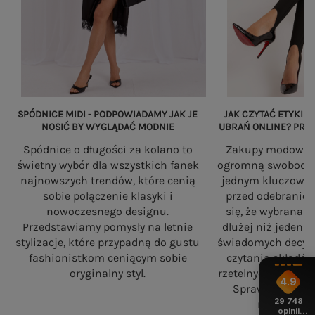
SPÓDNICE MIDI - PODPOWIADAMY JAK JE
JAK CZYTAĆ ETYKIET
NOSIĆ BY WYGLĄDAĆ MODNIE
UBRAŃ ONLINE? PRZ
Spódnice o długości za kolano to
Zakupy modowe w
świetny wybór dla wszystkich fanek
ogromną swobodę, a
najnowszych trendów, które cenią
jednym kluczowy
sobie połączenie klasyki i
przed odebranie
nowoczesnego designu.
się, że wybrana 
Przedstawiamy pomysły na letnie
dłużej niż jeden 
stylizacje, które przypadną do gustu
świadomych decyzj
fashionistkom ceniącym sobie
czytania składó
oryginalny styl.
rzetelnych standa
4.9
Sprawdź, na co
29 748
robiąc zaku
opinii