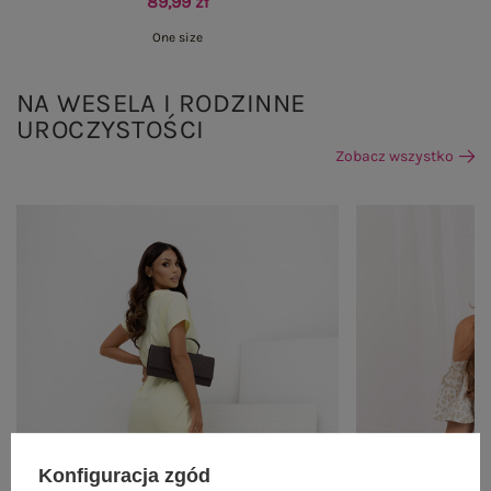
89,99 zł
One size
NA WESELA I RODZINNE
UROCZYSTOŚCI
Zobacz wszystko
Konfiguracja zgód