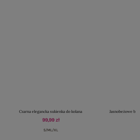
Czarna elegancka sukienka do kolana
Jasnobeżowe bawe
99,99 zł
S/M
L/XL