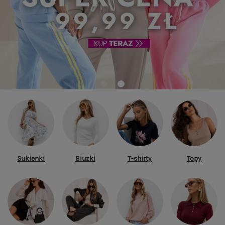
Sukienki
Bluzki
T-shirty
Topy