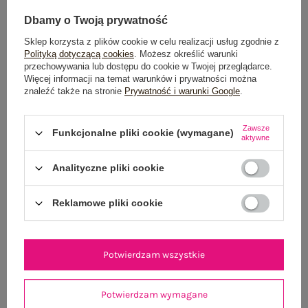
Dbamy o Twoją prywatność
Sklep korzysta z plików cookie w celu realizacji usług zgodnie z
Polityką dotyczącą cookies
. Możesz określić warunki
przechowywania lub dostępu do cookie w Twojej przeglądarce.
Więcej informacji na temat warunków i prywatności można
znaleźć także na stronie
Prywatność i warunki Google
.
Jasnożółta bawełniana sukienka na lato RUE PARIS
Khaki letnia sukienk
99,99 zł
Zawsze
Funkcjonalne pliki cookie (wymagane)
aktywne
S/M
L/XL
Analityczne pliki cookie
Reklamowe pliki cookie
Potwierdzam wszystkie
Potwierdzam wymagane