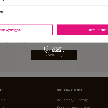
kie
dzam wymagane
Potwierdzam 
NEWSLETTER
sz się do naszego newslettera i otrzymaj 15% zniżki na pierwsze zamów
ZAPISZ SIĘ
CIE
OBSŁUGA KLIENTA
enia
Reklamacje | Zwroty
yłki
Koszty i formy dostawy