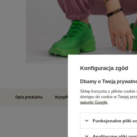
Konfiguracja zgód
Dbamy o Twoją prywatn
Sklep korzysta z plików cookie 
dostępu do cookie w Twojej prz
Opis produktu
Wysyłka i dostawa
Zwroty i reklamac
warunki Google
.
Funkcjonalne pliki 
Analityczne pliki coo