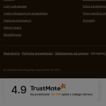
Listy zakupowe
Chcę zareklam
Lista zakupionych produktów
Chcę zwrócić p
Historia transakcji
Kontakt
Oferty pracy
Współpraca
Regulamin
Polityka prywatności
Odstąpienie od umowy
Zarządzaj
W sklepie prezentujemy ceny brutto (z VAT).
4.9
Na podstawie
29 746
opinii
z całego okresu