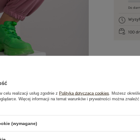
Do dar
Wysy
100 d
ość
w celu realizacji usług zgodnie z
Polityką dotyczącą cookies
. Możesz określi
eglądarce. Więcej informacji na temat warunków i prywatności można znaleźć
je
Opinie o produkcie
(0)
cookie (wymagane)
kie