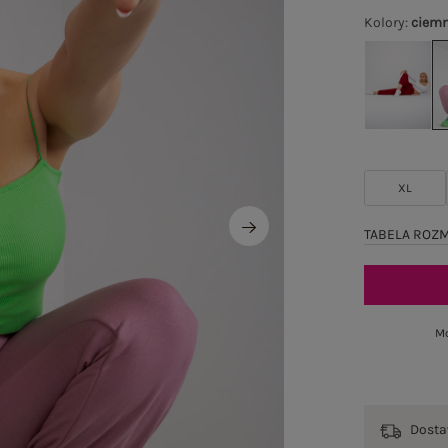
Kolory
:
ciemn
XL
TABELA ROZ
Mo
Dost