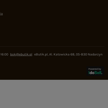
ia
-16:00
bok@ebutik.pl
eButik.pl
,
Al. Katowicka 68
,
05-830
Nadarzyn