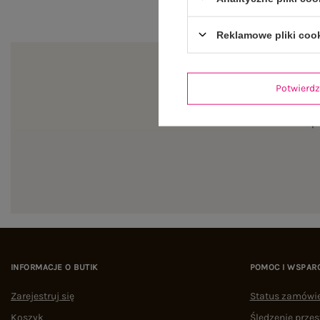
Reklamowe pliki coo
Potwier
Zapi
INFORMACJE O BUTIK
POMOC I WSPAR
Zarejestruj się
Status zamówi
Koszyk
Śledzenie przes