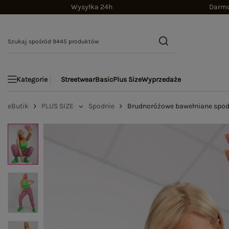
Wysyłka 24h
Darmo
Streetwear
Basic
Plus Size
Wyprzedaże
Kategorie
eButik
PLUS SIZE
Spodnie
Brudnoróżowe bawełniane spodn