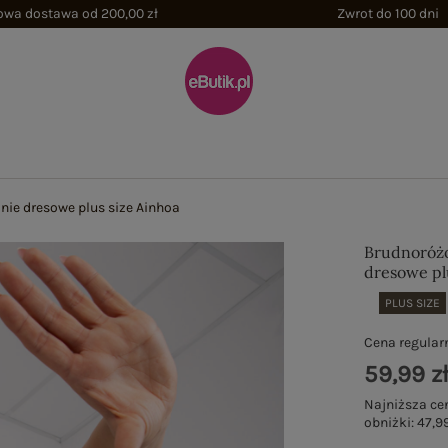
wa dostawa od 200,00 zł
Zwrot do 100 dni
ie dresowe plus size Ainhoa
Brudnoróż
dresowe pl
PLUS SIZE
Cena regular
59,99 z
Najniższa ce
obniżki:
47,99