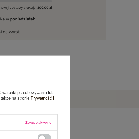
mowej dostawy brakuje
200,00 zł
łka w
poniedziałek
ni na zwrot
ć warunki przechowywania lub
 także na stronie
Prywatność i
Zawsze aktywne