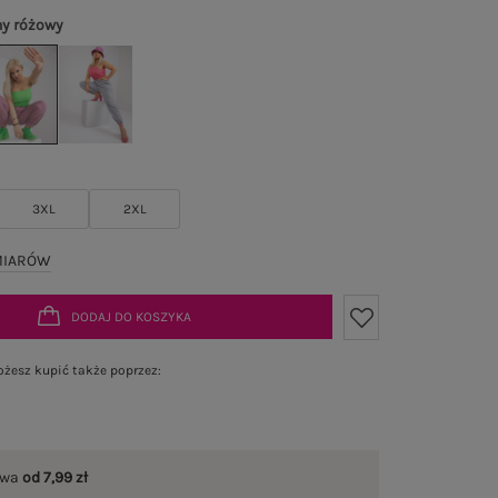
y różowy
3XL
2XL
MIARÓW
DODAJ DO KOSZYKA
żesz kupić także poprzez:
awa
od 7,99 zł