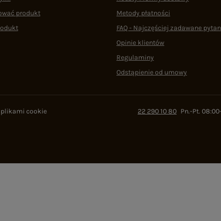
ować produkt
Metody płatności
rodukt
FAQ - Najczęściej zadawane pytan
Opinie klientów
Regulaminy
Odstąpienie od umowy
 plikami cookie
22 290 10 80
Pn.-Pt. 08:00