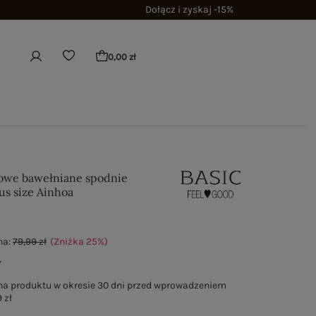
Dołącz i zyskaj -15%
0,00 zł
owe bawełniane spodnie
us size Ainhoa
na:
79,99 zł
(Zniżka
25
%
)
ł
na produktu w okresie 30 dni przed wprowadzeniem
 zł