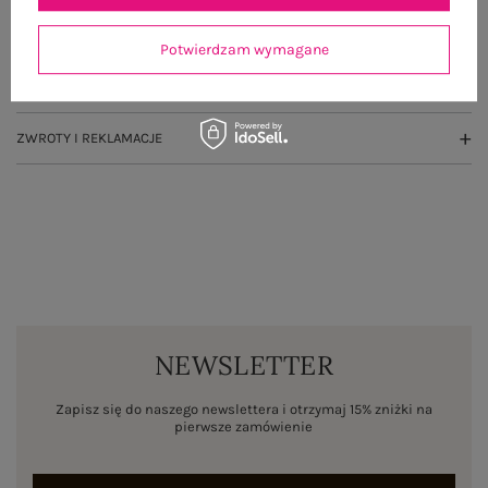
OPINIE O PRODUKCIE
(0)
Potwierdzam wymagane
WYSYŁKA I DOSTAWA
ZWROTY I REKLAMACJE
NEWSLETTER
Zapisz się do naszego newslettera i otrzymaj 15% zniżki na
pierwsze zamówienie