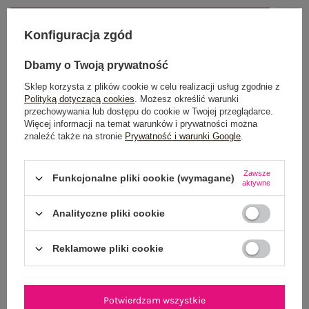
DODAJ DO KOSZYKA
Konfiguracja zgód
Możesz kupić także poprzez:
Dbamy o Twoją prywatność
Sklep korzysta z plików cookie w celu realizacji usług zgodnie z
Polityką dotyczącą cookies
. Możesz określić warunki
przechowywania lub dostępu do cookie w Twojej przeglądarce.
Dostawa
od 7,99 zł
Więcej informacji na temat warunków i prywatności można
znaleźć także na stronie
Prywatność i warunki Google
.
Do darmowej dostawy brakuje
200,00 zł
Zawsze
Wysyłka w
poniedziałek
Funkcjonalne pliki cookie (wymagane)
aktywne
100 dni na zwrot
Analityczne pliki cookie
Reklamowe pliki cookie
OPIS PRODUKTU
GŁÓWNE PARAMETRY
Potwierdzam wszystkie