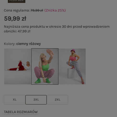
PLUS SIZE
Cena regularna:
79,99 zł
(Zniżka
25
%
)
59,99 zł
Najniższa cena produktu w okresie 30 dni przed wprowadzeniem
obniżki:
47,99 zł
Kolory
:
ciemny różowy
XL
3XL
2XL
TABELA ROZMIARÓW