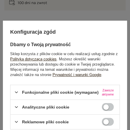
100 dni na zwrot
OPIS PRODUKTU
Konfiguracja zgód
GŁÓWNE PARAMETRY
Dbamy o Twoją prywatność
Sklep korzysta z plików cookie w celu realizacji usług zgodnie z
OPINIE O PRODUKCIE
(0)
Polityką dotyczącą cookies
. Możesz określić warunki
przechowywania lub dostępu do cookie w Twojej przeglądarce.
Więcej informacji na temat warunków i prywatności można
WYSYŁKA I DOSTAWA
znaleźć także na stronie
Prywatność i warunki Google
.
ZWROTY I REKLAMACJE
Zawsze
Funkcjonalne pliki cookie (wymagane)
aktywne
OSTATNIO OGLĄDANE
Analityczne pliki cookie
Zobacz wszystko
Reklamowe pliki cookie