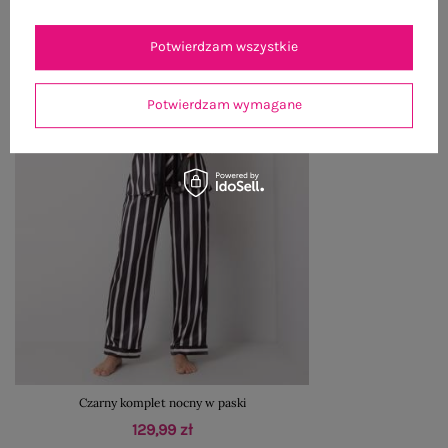
Potwierdzam wszystkie
Potwierdzam wymagane
Czarny komplet nocny w paski
129,99 zł