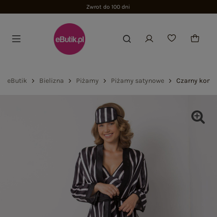
Zwrot do 100 dni
eButik
Bielizna
Piżamy
Piżamy satynowe
Czarny kompl