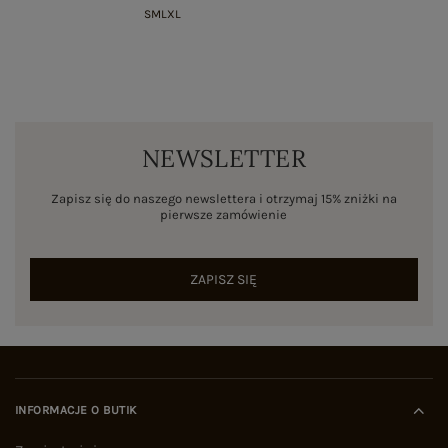
S
M
L
XL
NEWSLETTER
Zapisz się do naszego newslettera i otrzymaj 15% zniżki na
pierwsze zamówienie
ZAPISZ SIĘ
INFORMACJE O BUTIK