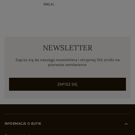
S
M
L
XL
NEWSLETTER
Zapisz się do naszego newslettera i otrzymaj 15% zniżki na
pierwsze zamówienie
ZAPISZ SIĘ
INFORMACJE O BUTIK