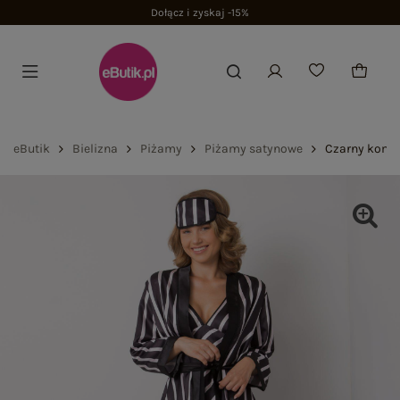
Dołącz i zyskaj -15%
eButik
Bielizna
Piżamy
Piżamy satynowe
Czarny kompl