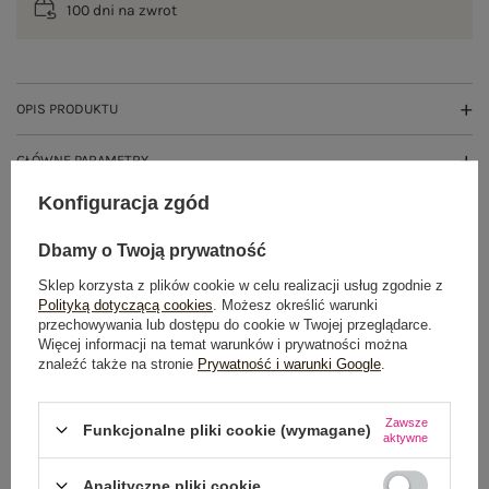
100 dni na zwrot
OPIS PRODUKTU
GŁÓWNE PARAMETRY
Konfiguracja zgód
OPINIE O PRODUKCIE
(0)
Dbamy o Twoją prywatność
WYSYŁKA I DOSTAWA
Sklep korzysta z plików cookie w celu realizacji usług zgodnie z
Polityką dotyczącą cookies
. Możesz określić warunki
ZWROTY I REKLAMACJE
przechowywania lub dostępu do cookie w Twojej przeglądarce.
Więcej informacji na temat warunków i prywatności można
znaleźć także na stronie
Prywatność i warunki Google
.
OSTATNIO OGLĄDANE
Zawsze
Funkcjonalne pliki cookie (wymagane)
Zobacz wszystko
aktywne
Analityczne pliki cookie