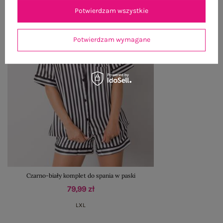
Potwierdzam wszystkie
Potwierdzam wymagane
Czarno-biały komplet do spania w paski
79,99 zł
L
XL