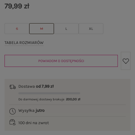
79,99 zł
S
M
L
XL
TABELA ROZMIARÓW
POWIADOM O DOSTĘPNOŚCI
Dostawa
od 7,99 zł
Do darmowej dostawy brakuje
200,00 zł
Wysyłka
jutro
100 dni na zwrot