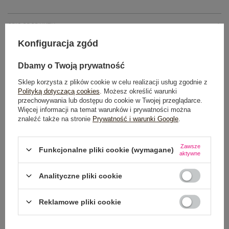
OPIS PRODUKTU
Konfiguracja zgód
GŁÓWNE PARAMETRY
Dbamy o Twoją prywatność
OPINIE O PRODUKCIE
(0)
Sklep korzysta z plików cookie w celu realizacji usług zgodnie z
Polityką dotyczącą cookies
. Możesz określić warunki
WYSYŁKA I DOSTAWA
przechowywania lub dostępu do cookie w Twojej przeglądarce.
Więcej informacji na temat warunków i prywatności można
znaleźć także na stronie
Prywatność i warunki Google
.
ZWROTY I REKLAMACJE
Zawsze
Funkcjonalne pliki cookie (wymagane)
aktywne
OSTATNIO OGLĄDANE
Analityczne pliki cookie
Zobacz wszystko
Reklamowe pliki cookie