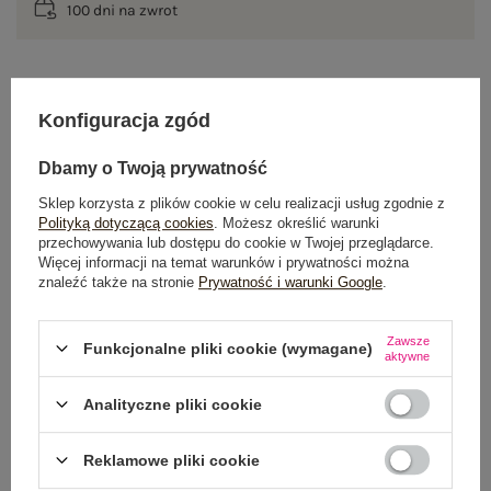
100 dni na zwrot
OPIS PRODUKTU
Konfiguracja zgód
GŁÓWNE PARAMETRY
Dbamy o Twoją prywatność
Sklep korzysta z plików cookie w celu realizacji usług zgodnie z
OPINIE O PRODUKCIE
(0)
Polityką dotyczącą cookies
. Możesz określić warunki
przechowywania lub dostępu do cookie w Twojej przeglądarce.
Więcej informacji na temat warunków i prywatności można
WYSYŁKA I DOSTAWA
znaleźć także na stronie
Prywatność i warunki Google
.
ZWROTY I REKLAMACJE
Zawsze
Funkcjonalne pliki cookie (wymagane)
aktywne
OSTATNIO OGLĄDANE
Analityczne pliki cookie
Zobacz wszystko
Reklamowe pliki cookie