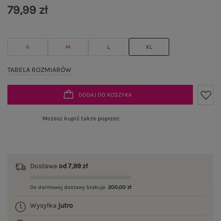
79,99 zł
S
M
L
XL
TABELA ROZMIARÓW
DODAJ DO KOSZYKA
Możesz kupić także poprzez:
Dostawa
od 7,99 zł
Do darmowej dostawy brakuje
200,00 zł
Wysyłka
jutro