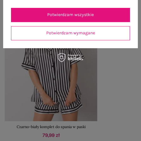
Potwierdzam wszystkie
Potwierdzam wymagane
Czarno-biały komplet do spania w paski
79,99 zł