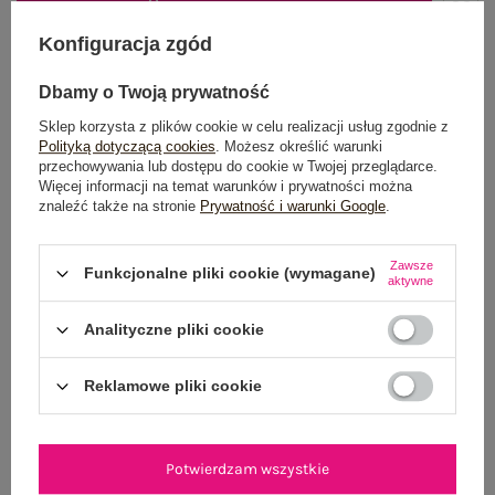
DODAJ DO KOSZYKA
Konfiguracja zgód
Możesz kupić także poprzez:
Dbamy o Twoją prywatność
Sklep korzysta z plików cookie w celu realizacji usług zgodnie z
Polityką dotyczącą cookies
. Możesz określić warunki
przechowywania lub dostępu do cookie w Twojej przeglądarce.
Dostawa
od 7,99 zł
Więcej informacji na temat warunków i prywatności można
znaleźć także na stronie
Prywatność i warunki Google
.
Do darmowej dostawy brakuje
200,00 zł
Wysyłka
jutro
Zawsze
Funkcjonalne pliki cookie (wymagane)
aktywne
100 dni na zwrot
Analityczne pliki cookie
Reklamowe pliki cookie
OPIS PRODUKTU
GŁÓWNE PARAMETRY
Potwierdzam wszystkie