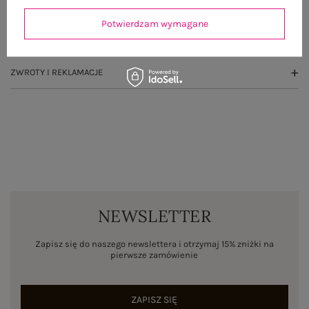
OPINIE O PRODUKCIE
(0)
Potwierdzam wymagane
WYSYŁKA I DOSTAWA
ZWROTY I REKLAMACJE
NEWSLETTER
Zapisz się do naszego newslettera i otrzymaj 15% zniżki na
pierwsze zamówienie
ZAPISZ SIĘ