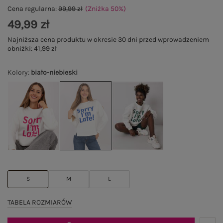
Cena regularna:
99,99 zł
(Zniżka
50
%
)
49,99 zł
Najniższa cena produktu w okresie 30 dni przed wprowadzeniem
obniżki:
41,99 zł
Kolory
:
biało-niebieski
S
M
L
TABELA ROZMIARÓW