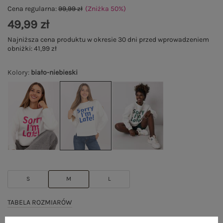
Cena regularna:
99,99 zł
(Zniżka
50
%
)
49,99 zł
Najniższa cena produktu w okresie 30 dni przed wprowadzeniem
obniżki:
41,99 zł
Kolory
:
biało-niebieski
S
M
L
TABELA ROZMIARÓW