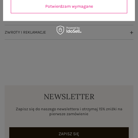
OPINIE O PRODUKCIE
(0)
Potwierdzam wymagane
WYSYŁKA I DOSTAWA
ZWROTY I REKLAMACJE
NEWSLETTER
Zapisz się do naszego newslettera i otrzymaj 15% zniżki na
pierwsze zamówienie
ZAPISZ SIĘ