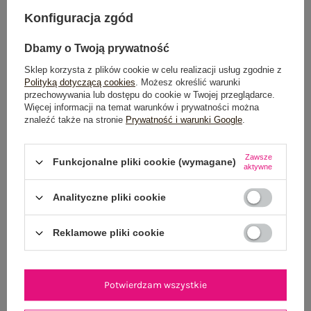
DODAJ DO KOSZYKA
Konfiguracja zgód
Możesz kupić także poprzez:
Dbamy o Twoją prywatność
Sklep korzysta z plików cookie w celu realizacji usług zgodnie z
Polityką dotyczącą cookies
. Możesz określić warunki
przechowywania lub dostępu do cookie w Twojej przeglądarce.
Dostawa
od 7,99 zł
Więcej informacji na temat warunków i prywatności można
znaleźć także na stronie
Prywatność i warunki Google
.
Do darmowej dostawy brakuje
200,00 zł
Zawsze
Wysyłka
jutro
Funkcjonalne pliki cookie (wymagane)
aktywne
100 dni na zwrot
Analityczne pliki cookie
Reklamowe pliki cookie
OPIS PRODUKTU
Potwierdzam wszystkie
GŁÓWNE PARAMETRY