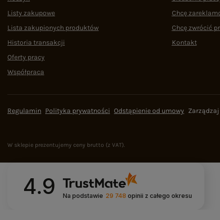
Listy zakupowe
Chcę zareklam
Lista zakupionych produktów
Chcę zwrócić p
Historia transakcji
Kontakt
Oferty pracy
Współpraca
Regulamin
Polityka prywatności
Odstąpienie od umowy
Zarządzaj
W sklepie prezentujemy ceny brutto (z VAT).
4.9
Na podstawie
29 748
opinii
z całego okresu