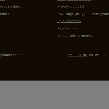
ować produkt
Metody płatności
rodukt
FAQ - Najczęściej zadawane pytan
Opinie klientów
Regulaminy
Odstąpienie od umowy
 plikami cookie
22 290 10 80
Pn.-Pt. 08:00