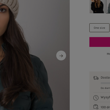
One size
Mo
Dost
Do dar
Wysy
100 d