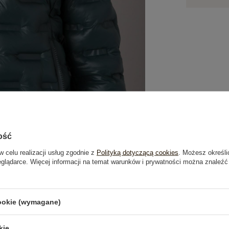
ość
w celu realizacji usług zgodnie z
Polityką dotyczącą cookies
. Możesz określi
eglądarce. Więcej informacji na temat warunków i prywatności można znaleźć
je
Opinie o produkcie
(1)
cookie (wymagane)
kie