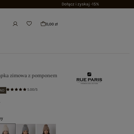
Dołącz i zyskaj -15%
0,00 zł
apka zimowa z pomponem
5.00/5
AND
ł
wy