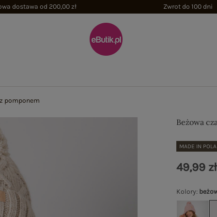
wa dostawa od 200,00 zł
Zwrot do 100 dni
 z pomponem
Beżowa cz
MADE IN POL
49,99 z
Kolory
:
beżo