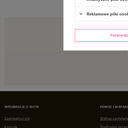
Reklamowe pliki coo
Potwier
Zapi
INFORMACJE O BUTIK
POMOC I WSPAR
Zarejestruj się
Status zamówi
Koszyk
Śledzenie przes