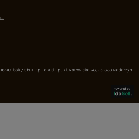
ia
-16:00
bok@ebutik.pl
eButik.pl
,
Al. Katowicka 68
,
05-830
Nadarzyn