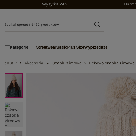
Wysyłka 24h
Darmo
Streetwear
Basic
Plus Size
Wyprzedaże
Kategorie
eButik
Akcesoria
Czapki zimowe
Beżowa czapka zimowa