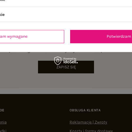
kie
dzam wymagane
Potwierdzam 
NEWSLETTER
sz się do naszego newslettera i otrzymaj 15% zniżki na pierwsze zamów
ZAPISZ SIĘ
CIE
OBSŁUGA KLIENTA
enia
Reklamacje | Zwroty
yłki
Koszty i formy dostawy