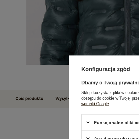
Konfiguracja zgód
Dbamy o Twoją prywatn
Sklep korzysta z plików cookie 
dostępu do cookie w Twojej prz
Opis produktu
Wysyłka i dostawa
Zwroty i reklamac
warunki Google
.
Funkcjonalne pliki 
Analityczne pliki coo