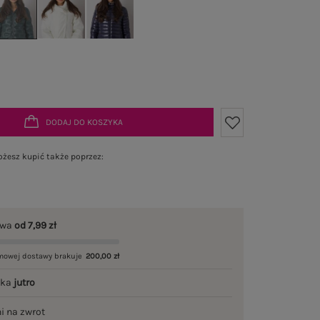
DODAJ DO KOSZYKA
żesz kupić także poprzez:
awa
od 7,99 zł
mowej dostawy brakuje
200,00 zł
łka
jutro
ni na zwrot