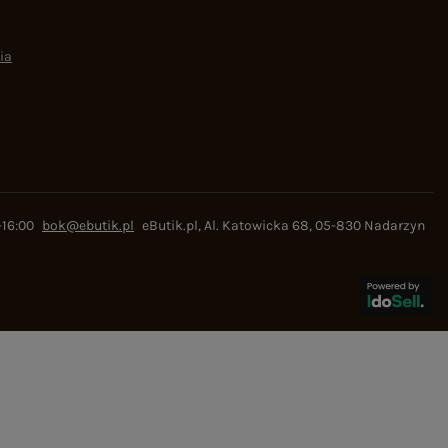
ia
-16:00
bok@ebutik.pl
eButik.pl
,
Al. Katowicka 68
,
05-830
Nadarzyn