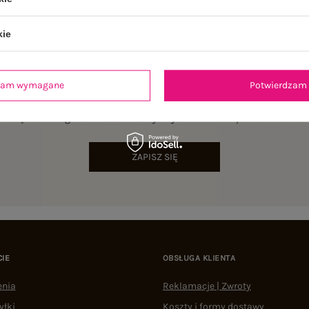
kie
dzam wymagane
Potwierdzam 
NEWSLETTER
sz się do naszego newslettera i otrzymaj 15% zniżki na pierwsze zamów
ZAPISZ SIĘ
CIE
OBSŁUGA KLIENTA
enia
Reklamacje | Zwroty
yłki
Koszty i formy dostawy