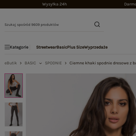
Wysyłka 24h
Darmo
Streetwear
Basic
Plus Size
Wyprzedaże
Kategorie
eButik
BASIC
SPODNIE
Ciemne khaki spodnie dresowe z b