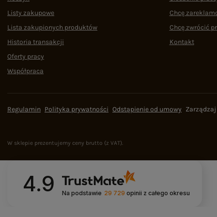
Listy zakupowe
Chcę zareklam
Lista zakupionych produktów
Chcę zwrócić p
Historia transakcji
Kontakt
Oferty pracy
Współpraca
Regulamin
Polityka prywatności
Odstąpienie od umowy
Zarządzaj
W sklepie prezentujemy ceny brutto (z VAT).
4.9
Na podstawie
29 729
opinii
z całego okresu