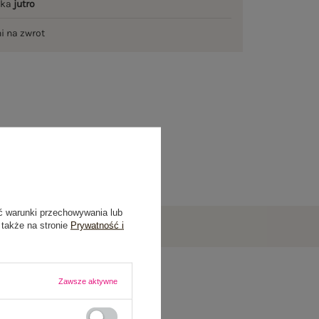
łka
jutro
ni na zwrot
ć warunki przechowywania lub
 także na stronie
Prywatność i
Zawsze aktywne