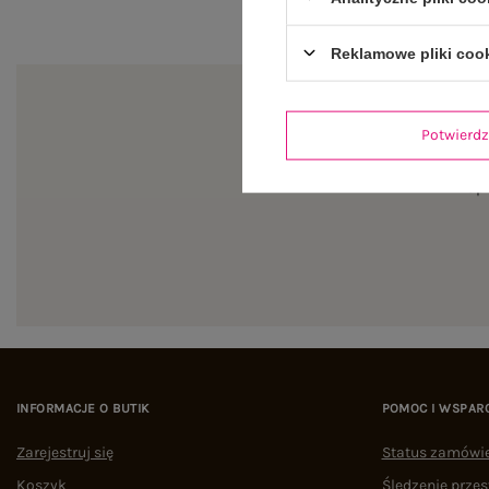
Reklamowe pliki coo
Potwier
Zapi
INFORMACJE O BUTIK
POMOC I WSPAR
Zarejestruj się
Status zamówi
Koszyk
Śledzenie przes