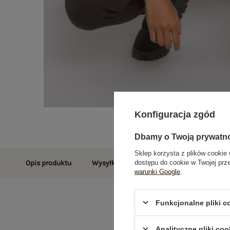
Konfiguracja zgód
Dbamy o Twoją prywatn
Sklep korzysta z plików cookie 
dostępu do cookie w Twojej prz
Opis produktu
Wysyłka i dostawa
Zwroty i reklamac
warunki Google
.
Funkcjonalne pliki 
Analityczne pliki coo