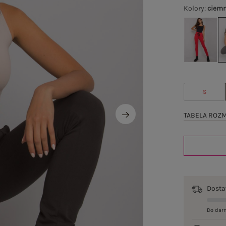
Kolory
:
ciemn
S
TABELA ROZ
Dost
Do dar