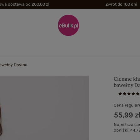
wa dostawa od 200,00 zł
Zwrot do 100 dni
awełny Davina
Ciemne kha
bawełny Da
Cena regular
55,99 z
Najniższa ce
obniżki:
44,79