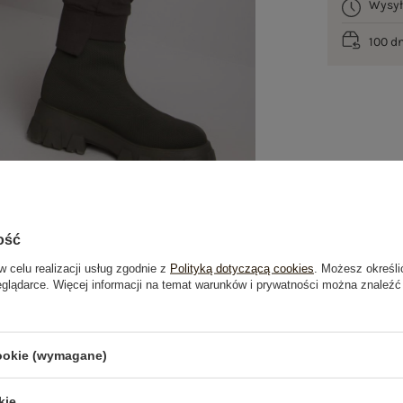
Wysy
100 d
ość
w celu realizacji usług zgodnie z
Polityką dotyczącą cookies
. Możesz określi
eglądarce. Więcej informacji na temat warunków i prywatności można znaleźć
je
Opinie o produkcie
(1)
cookie (wymagane)
kie