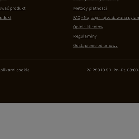
ować produkt
Metody płatności
rodukt
FAQ - Najczęściej zadawane pytan
Opinie klientów
Regulaminy
Odstąpienie od umowy
 plikami cookie
22 290 10 80
Pn.-Pt. 08:00