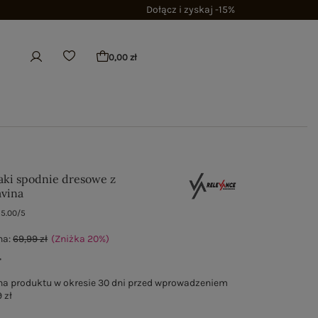
Dołącz i zyskaj -15%
0,00 zł
ki spodnie dresowe z
vina
5.00/5
na:
69,99 zł
(Zniżka
20
%
)
ł
na produktu w okresie 30 dni przed wprowadzeniem
 zł