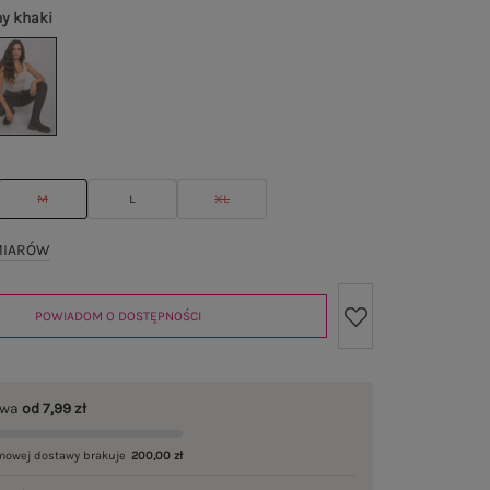
y khaki
M
L
XL
MIARÓW
POWIADOM O DOSTĘPNOŚCI
awa
od 7,99 zł
mowej dostawy brakuje
200,00 zł